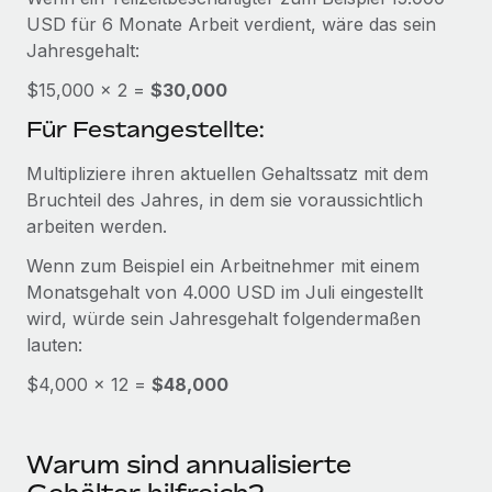
Management und Payroll
Niederlassungen
USD für 6 Monate Arbeit verdient, wäre das sein
Den Blog erkunden
Reverse Tech auf einen Blick Das Gesundheits- und
Jahresgehalt:
Mobilität und Relocation
Wellness-Startup Reverse Tech hat das globale...
$15,000 × 2 =
Mühelose Relocation von Mitarbeiter:innen
$30,000
BLOG
Mehr erfahren
Für Festangestellte:
Benefits
Neues zu Remote-Produkten: Integration mit
Mühelose Verwaltung von Benefits
Multipliziere ihren aktuellen Gehaltssatz mit dem
Gusto und Zero und Contractor Management
Plus
Bruchteil des Jahres, in dem sie voraussichtlich
arbeiten werden.
Auch im neuen Jahr wollen wir bei Remote Unternehmen
aller Größen dabei unterstützen, die beste...
Wenn zum Beispiel ein Arbeitnehmer mit einem
Monatsgehalt von 4.000 USD im Juli eingestellt
Mehr erfahren
wird, würde sein Jahresgehalt folgendermaßen
lauten:
Wie Phiture 55 Mitarbeiter:innen in 19 Ländern
$4,000 × 12 =
$48,000
mit Remote verwaltet
Phiture ist der unumstrittene Marktführer im Bereich der
Warum sind annualisierte
Wachstumsberatung für mobile Apps. Das...