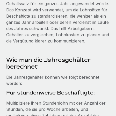
Globales Onboarding und Verwalten von
Gehaltssatz für ein ganzes Jahr angewendet würde.
Gesamtbeschäftigungskosten
Anmelden
Freelancer:innen
Das Konzept wird verwendet, um die Lohnsätze für
Nederlands
WACHSTUMSPHASE
Beschäftigte zu standardisieren, die weniger als ein
Honorarzahlungen berechnen
PEO
ganzes Jahr arbeiten oder deren Verdienst im Laufe
Français
Informationen zu möglichen Währungen und
Startups
Auslagern von komplexen HR-Aufgaben
des Jahres schwankt. Das hilft Arbeitgebern,
Abwicklungsfristen für globale Freelancer:innen
Agile HR- und Payroll-Lösungen für wachsende
Gehälter zu vergleichen, Lohnkosten zu planen und
Deutsch
Unternehmen
die Vergütung klarer zu kommunizieren.
INFRASTRUKTUR
LERNEN MIT REMOTE
Mittelstand
Español
Remote Embedded
Maßgeschneiderte HR-Lösungen, um Teams zu
Forschung und Leitfäden
Nahtlose Integration der HR in bestehende Abläufe
Wie man die Jahresgehälter
vergrößern
Italiano
Fallstudien
berechnet
Plattform
Enterprise
Português (Portugal)
Integrierte HR-Kernfunktionen für dein Team
HR-Glossar
Globale HR für Konzerne und Großunternehmen
Die Jahresgehälter können wie folgt berechnet
werden:
Verknüpfen
Neu
日本語
Checklisten und Vorlagen
Verknüpfung beliebiger KI-Tools mit Remote über unser
Für stundenweise Beschäftigte:
PARTNER WERDEN
Bibliothek für Stellenbeschreibungen
한국어
MCP
Strategische Technologiepartner
Multipliziere ihren Stundenlohn mit der Anzahl der
Webinare
Integrationen
Flexible Einbettung von Global-HR-Funktionen in deine
Stunden, die sie pro Woche arbeiten, und
中文（简体）
Plattform
Prozessoptimierung mit unverzichtbaren Business-
multipliziere diese Zahl dann mit der Anzahl der