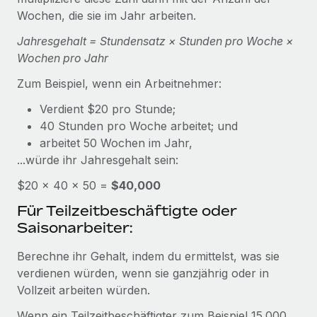
Events
Tools
Wochen, die sie im Jahr arbeiten.
Partner werden
Newsroom
Entdecke die Möglichkeiten einer Partnerschaft
Jahresgehalt = Stundensatz × Stunden pro Woche ×
Wochen pro Jahr
DIENSTLEISTUNGEN
Informationen zu Gehältern und Qualifikationen
Remote Build
Demnächst verfügbar
Frag unsere Expert:innen
Zum Beispiel, wenn ein Arbeitnehmer:
Beratung zu Integrationen und KI-Automatisierung
Insights Center
Hilfe von Expert:innen für globale HR & Compliance
Verdient $20 pro Stunde;
Hol dir Unterstützung
40 Stunden pro Woche arbeitet; und
Background-Checks
FALLSTUDIEN
arbeitet 50 Wochen im Jahr,
Einfacheres Bewerber:innen-Screening
Alle Ressourcen anzeigen
...würde ihr Jahresgehalt sein:
So hat der KI-Vorreiter Weaviate sein Team mit
Remote um 120 % vergrößert
Compliance Watchtower
$20 × 40 × 50 =
$40,000
Lückenlose Compliance
BLOG
Weaviate auf einen Blick Weaviate entwickelt KI-basierte
Für Teilzeitbeschäftigte oder
Open-Source-Infrastrukturen. Das...
Globale Payroll
Saisonarbeiter:
Geräteverwaltung
Globale Bereitstellung und Verfolgung von IT-
Mehr erfahren
EOR und PEO
Berechne ihr Gehalt, indem du ermittelst, was sie
Geräten
verdienen würden, wenn sie ganzjährig oder in
Contractor Management
Vollzeit arbeiten würden.
Gründung von Niederlassungen
Strategische Partnerschaft zwischen
Steuern
Schnelle, rechtssichere Gründung von
Reverse Tech und Remote für Contractor
Wenn ein Teilzeitbeschäftigter zum Beispiel 15.000