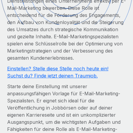
Dienstleistungen eines Unternehmens effektiv per E-
Globales Onboarding und Verwalten von
Gesamtbeschäftigungskosten
Mail-Marketing bewerben. Diese Rolle ist
Anmelden
Freelancer:innen
Nederlands
entscheidend für die Förderung des Engagements,
WACHSTUMSPHASE
Honorarzahlungen berechnen
PEO
den Aufbau von Kundenloyalität und die Steigerung
Français
Informationen zu möglichen Währungen und
Startups
des Umsatzes durch strategische Kommunikation
Auslagern von komplexen HR-Aufgaben
Abwicklungsfristen für globale Freelancer:innen
Agile HR- und Payroll-Lösungen für wachsende
und gezielte Inhalte. E-Mail-Marketingspezialisten
Deutsch
Unternehmen
spielen eine Schlüsselrolle bei der Optimierung von
INFRASTRUKTUR
Marketingstrategien und der Verbesserung des
LERNEN MIT REMOTE
Mittelstand
Español
gesamten Kundenerlebnisses.
Remote Embedded
Maßgeschneiderte HR-Lösungen, um Teams zu
Forschung und Leitfäden
Nahtlose Integration der HR in bestehende Abläufe
vergrößern
Italiano
Einstellen? Stelle diese Stelle noch heute ein!
Fallstudien
Suchst du? Finde jetzt deinen Traumjob.
Plattform
Enterprise
Português (Portugal)
Integrierte HR-Kernfunktionen für dein Team
Starte deine Einstellung mit unserer
HR-Glossar
Globale HR für Konzerne und Großunternehmen
anpassungsfähigen Vorlage für E-Mail-Marketing-
Verknüpfen
Neu
日本語
Checklisten und Vorlagen
Spezialisten. Er eignet sich ideal für die
Verknüpfung beliebiger KI-Tools mit Remote über unser
PARTNER WERDEN
Veröffentlichung in Jobbörsen oder auf deiner
Bibliothek für Stellenbeschreibungen
한국어
MCP
eigenen Karriereseite und ist ein unkomplizierter
Strategische Technologiepartner
Ausgangspunkt, um die wichtigsten Aufgaben und
Webinare
Integrationen
Flexible Einbettung von Global-HR-Funktionen in deine
中文（简体）
Fähigkeiten für deine Rolle als E-Mail-Marketing-
Plattform
Prozessoptimierung mit unverzichtbaren Business-