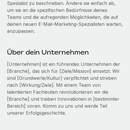
Events
Spezialist zu beschreiben. Ändere sie einfach ab,
Tools
Partner werden
um sie an die spezifischen Bedürfnisse deines
Newsroom
Entdecke die Möglichkeiten einer Partnerschaft
Teams und die aufregenden Möglichkeiten, die auf
deinen neuen E-Mail-Marketing-Spezialisten warten,
DIENSTLEISTUNGEN
Informationen zu Gehältern und Qualifikationen
Remote Build
Demnächst verfügbar
anzupassen.
Frag unsere Expert:innen
Beratung zu Integrationen und KI-Automatisierung
Insights Center
Hilfe von Expert:innen für globale HR & Compliance
Hol dir Unterstützung
Über dein Unternehmen
Background-Checks
FALLSTUDIEN
Einfacheres Bewerber:innen-Screening
Alle Ressourcen anzeigen
[Unternehmen] ist ein führendes Unternehmen der
So hat der KI-Vorreiter Weaviate sein Team mit
[Branche], das sich für [Ziele/Mission] einsetzt. Wir
Remote um 120 % vergrößert
Compliance Watchtower
sind [Grundwerte/Kultur] verpflichtet und streben
Lückenlose Compliance
BLOG
Weaviate auf einen Blick Weaviate entwickelt KI-basierte
nach [Wirkung/Ziele]. Mit einem Team von
Open-Source-Infrastrukturen. Das...
Globale Payroll
talentierten Fachleuten revolutionieren wir die
Geräteverwaltung
[Branche] und treiben Innovationen in [bestimmter
Globale Bereitstellung und Verfolgung von IT-
Mehr erfahren
EOR und PEO
Bereich] voran. Komm zu uns und werde Teil
Geräten
unserer Erfolgsgeschichte.
Contractor Management
Gründung von Niederlassungen
Strategische Partnerschaft zwischen
Steuern
Schnelle, rechtssichere Gründung von
Reverse Tech und Remote für Contractor