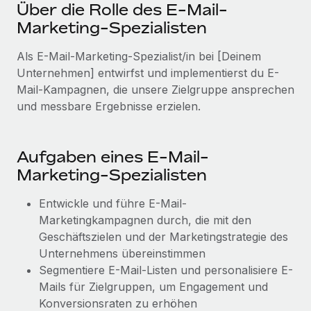
Management und Payroll
Über die Rolle des E-Mail-
Niederlassungen
Den Blog erkunden
Marketing-Spezialisten
Reverse Tech auf einen Blick Das Gesundheits- und
Mobilität und Relocation
Wellness-Startup Reverse Tech hat das globale...
Als E-Mail-Marketing-Spezialist/in bei [Deinem
Mühelose Relocation von Mitarbeiter:innen
BLOG
Unternehmen] entwirfst und implementierst du E-
Mehr erfahren
Benefits
Mail-Kampagnen, die unsere Zielgruppe ansprechen
Neues zu Remote-Produkten: Integration mit
Mühelose Verwaltung von Benefits
und messbare Ergebnisse erzielen.
Gusto und Zero und Contractor Management
Plus
Auch im neuen Jahr wollen wir bei Remote Unternehmen
Aufgaben eines E-Mail-
aller Größen dabei unterstützen, die beste...
Marketing-Spezialisten
Mehr erfahren
Entwickle und führe E-Mail-
Marketingkampagnen durch, die mit den
Geschäftszielen und der Marketingstrategie des
Wie Phiture 55 Mitarbeiter:innen in 19 Ländern
mit Remote verwaltet
Unternehmens übereinstimmen
Segmentiere E-Mail-Listen und personalisiere E-
Phiture ist der unumstrittene Marktführer im Bereich der
Mails für Zielgruppen, um Engagement und
Wachstumsberatung für mobile Apps. Das...
Konversionsraten zu erhöhen