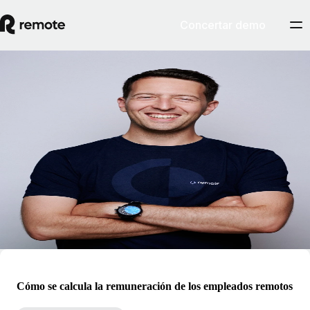
Concertar demo
Blog
Job van der Voort
Job es el director ejecutivo y cofundador de Remote. Job trabajó
anteriormente como neurocientífico antes de dejar la academia para
convertirse en vicepresidente de producto en GitLab, la empresa
totalmente remota más grande del mundo, donde contrató talentos en
67 países diferentes. Job es un presentador muy solicitado que habla
sobre temas relacionados con la ampliación de una startup remota, la
cultura remota y el futuro del trabajo.
Cómo se calcula la remuneración de los empleados remotos