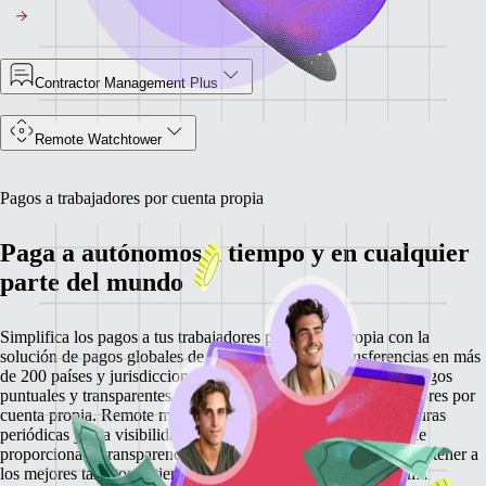
Contractor Management Plus
Remote Watchtower
Pagos a trabajadores por cuenta propia
Paga a autónomos a tiempo y en cualquier
parte del mundo
Simplifica los pagos a tus trabajadores por cuenta propia con la
solución de pagos globales de Remote. Gestiona transferencias en más
de 200 países y jurisdicciones con facilidad, con garantía de pagos
puntuales y transparentes en la moneda que elijan los trabajadores por
cuenta propia. Remote minimiza los retrasos gracias a las facturas
periódicas y a la visibilidad de los pagos en tiempo real, lo que
proporciona la transparencia y la tranquilidad necesarias para retener a
los mejores talentos al tiempo que amplías tu negocio de forma