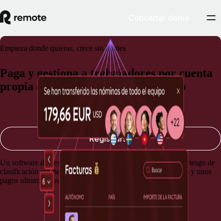
Concertar demo
Empieza donde quieras, crece sin límites
Paga y gestiona a trabajadores por cuenta
propia en cualquier parte del mundo
Concertar demostración
Registrarse
Un software de gestión de autónomos con características de riesgo de
clasificación errónea integradas, unas automatizaciones útiles y unos
pagos ultrarrápidos que te ahorran tiempo, dinero y estrés.