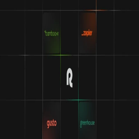
Las integraciones hacen que Remote sea aún
mejor
Nos llevamos bien con los demás. Conecta Remote con
algunos de los nombres más importantes del mundo de los
RR. HH. y comprueba lo útil que puede llegar a ser que
todas tus herramientas estén juntas.
Descubrir nuestras integraciones