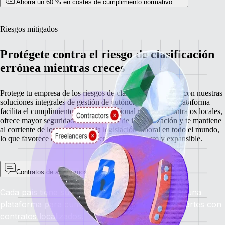
Ahorra un 60 % en costes de cumplimiento normativo
Riesgos mitigados
Protégete contra el riesgo de clasificación
errónea mientras creces
Protege tu empresa de los riesgos de clasificación errónea con nuestras
soluciones integrales de gestión de autónomos. Nuestra plataforma
facilita el cumplimiento normativo regional mediante contratos locales,
ofrece mayor seguridad con cobertura de indemnización y te mantiene
al corriente de los cambios en la legislación laboral en todo el mundo,
lo que favorece un crecimiento empresarial seguro y expansible.
Contratos de autónomos localizados
Cada país tiene sus normas, pero solo necesitas una
plataforma para cumplir la normativa en todas partes con
contratos localizados.