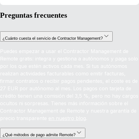
Preguntas frecuentes
¿Cuánto cuesta el servicio de Contractor Management?
Puedes empezar a usar el Contractor Management de
Remote gratis: integra y gestiona a autónomos y paga solo
por los que estén activos cada mes. Si tus autónomos
realizan actividades facturables como emitir facturas,
firmar contratos o recibir pagos pendientes, el coste es de
27 EUR por autónomo al mes. Los pagos con tarjeta de
crédito tienen una comisión del 3,5 %, pero no hay cargos
ocultos ni sorpresas. Tienes más información sobre el
Contractor Management de Remote y nuestra garantía de
precio transparente
en nuestro blog
.
¿Qué métodos de pago admite Remote?