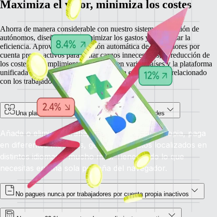
Maximiza el valor, minimiza los costes
Ahorra de manera considerable con nuestro sistema de gestión de
autónomos, diseñado para minimizar los gastos y maximizar la
eficiencia. Aprovecha la detección automática de trabajadores por
cuenta propia activos para evitar cargos innecesarios, la reducción de
los costes de cumplimiento normativo en varios países y la plataforma
unificada desde la que gestionar de forma eficaz todo lo relacionado
con los trabajadores por cuenta propia.
Una plataforma unificada para todas tus necesidades
Añade o elimina a trabajadores por cuenta propia, paga
en diferentes monedas, genera contratos localizados en
distintos idiomas y mucho más. Tienes todo lo que
necesitas en una sola pestaña del navegador.
No pagues nunca por trabajadores por cuenta propia inactivos