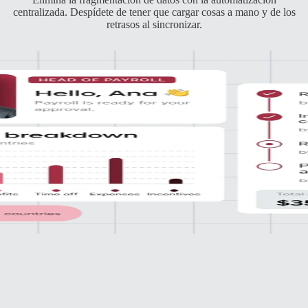
centralizada. Despídete de tener que cargar cosas a mano y de los
retrasos al sincronizar.
n
 sistema de contabilidad.
raciones fluidas de RR. HH.
istros listos para auditar.