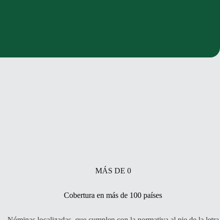
MÁS DE
0
Cobertura en más de 100 países
Nóminas localizadas, que cumplen con la normativa al pie de la letra