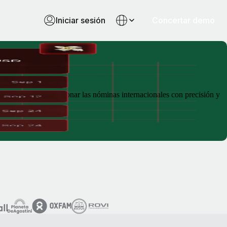
Iniciar sesión
Concertar demo
para que puedas gestionar las nóminas internacionales con precisión y