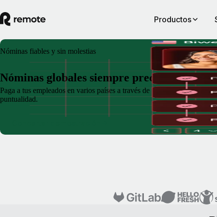
Productos
Nóminas fiables y sin molestias
Nóminas globales siempre precisas
Paga a tus empleados en varios países a través de una sola plataforma.
puntualidad.
Concertar demostración