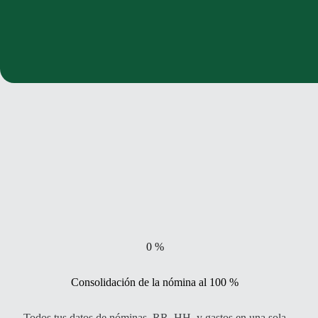
0
%
Consolidación de la nómina al 100 %
Todos tus datos de nóminas, RR. HH. y gastos en una sola