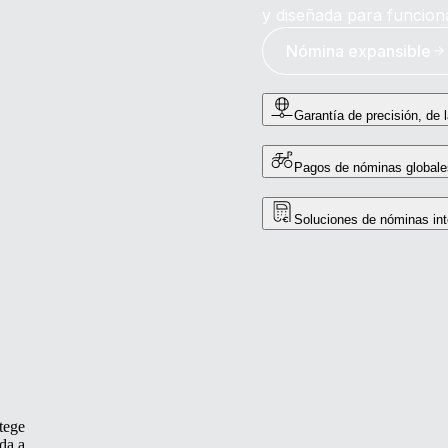
y diseñada para funciona
Nómina expansible
Garantía de precisión, de 
Pagos de nóminas globale
Soluciones de nóminas int
tege
uda a