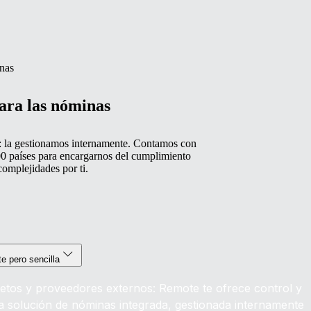
inas
para las nóminas
: la gestionamos internamente. Contamos con
00 países para encargarnos del cumplimiento
complejidades por ti.
e pero sencilla
letos y proveedores externos: Remote te ofrece control y
na solución de nóminas integrada, gestionada internamente