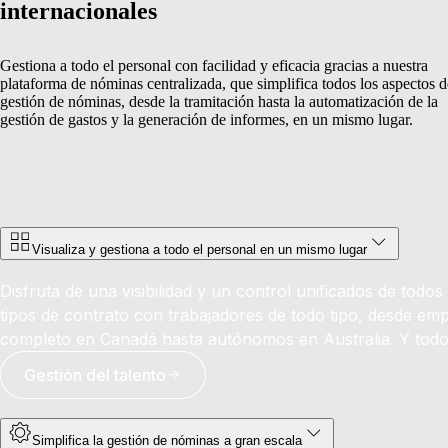
internacionales
Gestiona a todo el personal con facilidad y eficacia gracias a nuestra
plataforma de nóminas centralizada, que simplifica todos los aspectos d
gestión de nóminas, desde la tramitación hasta la automatización de la
gestión de gastos y la generación de informes, en un mismo lugar.
Visualiza y gestiona a todo el personal en un mismo lugar
Disfruta de una visibilidad y un control unificados de todo
tipos de contrato con trabajadores de todo tipo, desde em
completo en Canadá hasta autónomos en Australia. Y todo 
Gestión del talento
Simplifica la gestión de nóminas a gran escala