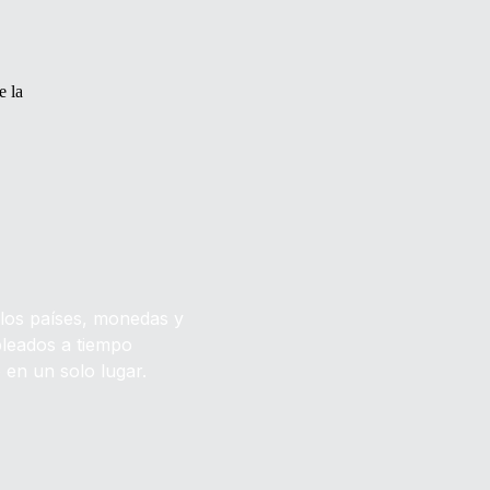
e la
s los países, monedas y
pleados a tiempo
en un solo lugar.