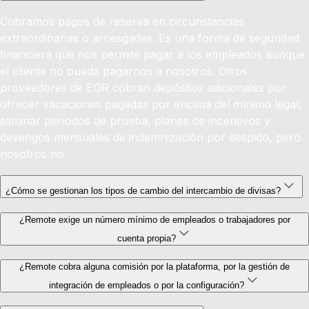
Cobramos pagos de reserva en circunstancias
extraordinarias o arriesgadas. Es una forma de seguridad
financiera que nos permite pagar a los empleados aunque
el cliente no pueda pagarnos a nosotros. Otros
proveedores de EOR cobran depósitos adicionales por
ofrecer vacaciones pagadas por encima del mínimo legal,
eliminar períodos de prueba, planes de incentivos y
devengos mensuales de indemnización por despido, pero
nosotros no.
¿Cómo se gestionan los tipos de cambio del intercambio de divisas?
¿Remote exige un número mínimo de empleados o trabajadores por
cuenta propia?
¿Remote cobra alguna comisión por la plataforma, por la gestión de
integración de empleados o por la configuración?