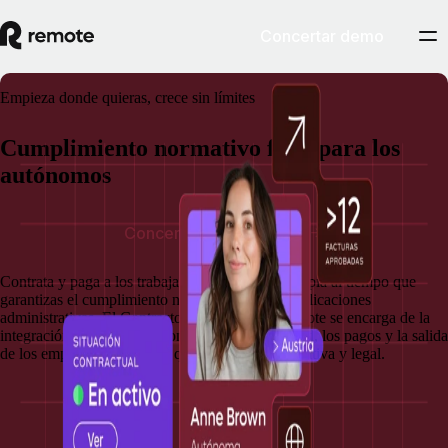
Concertar demo
Empieza donde quieras, crece sin límites
Cumplimiento normativo fácil para los
autónomos
Concertar demostración
Contrata y paga a los trabajadores por cuenta propia al tiempo que
garantizas el cumplimiento normativo y sin complicaciones
administrativas. El Contractor of Record de Remote se encarga de la
integración, los contratos conformes a la legalidad, los pagos y la salida
de los empleados, lo que te quita carga administrativa y legal.