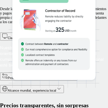
Desde la orientación para clasificarlos hasta el acceso a conocimientos
y pagos globales, nos aseguramos de que tus trabajadores por cuenta
propia cobren de acuerdo con la legislación local para que te adelantes
a los cambios normativos.
Clasificación y supervisión proactivas de los autónomos
Nuestro cuestionario de clasificación te ofrece una
orientación clara sobre la gestión de autónomos y el
cumplimiento normativo para garantizar que tu personal
esté bien clasificado.
Protege tu negocio y la propiedad intelectual
Alcance mundial, experiencia local
Precios transparentes, sin sorpresas