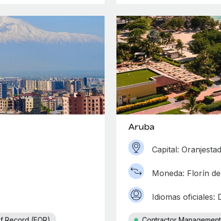
Aruba
Capital: Oranjesta
Moneda: Florín d
Idiomas oficiales:
f Record (EOR)
Contractor Management