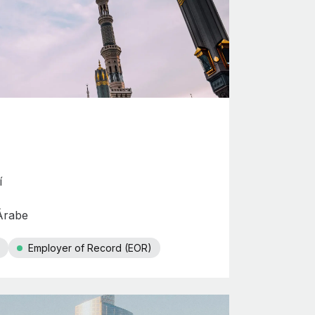
í
 Árabe
Employer of Record (EOR)