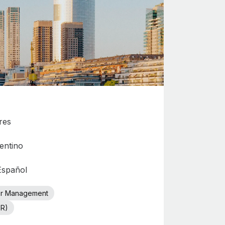
res
entino
 Español
or Management
OR)