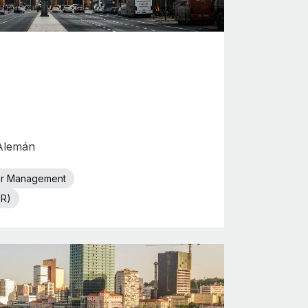
 Alemán
or Management
OR)