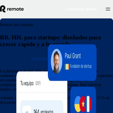
Concertar demo
Remote para startups
RR. HH. para startups: diseñados para
crecer rápido y a lo grande
Concertar demostración
La plataforma de RR. HH. de Remote para startups te permite
contratar a cualquier persona, gestionar la integración de los empleados
en cuestión de minutos y llevar las nóminas globales sin
complicaciones, todo desde una única plataforma. Haz crecer tu
equipo, cumple con la normativa y avanza rápido.
Además, las startups que cumplan los requisitos obtienen un 15 % de
descuento en Remote durante 12 meses.