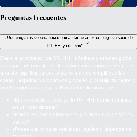
Preguntas frecuentes
¿Qué preguntas debería hacerse una startup antes de elegir un socio de
RR. HH. y nóminas?
Elegir al proveedor de RR. HH., nóminas y empleo global
adecuado es una de las decisiones más importantes para
una startup. Busca una plataforma que simplifique las
cosas, respalde tus objetivos globales y proteja tu negocio
frente a posibles riesgos. Pregúntate lo siguiente:
¿El proveedor ofrece tanto RR. HH. como nóminas
en un solo sistema?
¿Puede ayudar a empleados y autónomos en varios
países?
¿Posee sus propias entidades legales o depende de
terceros?