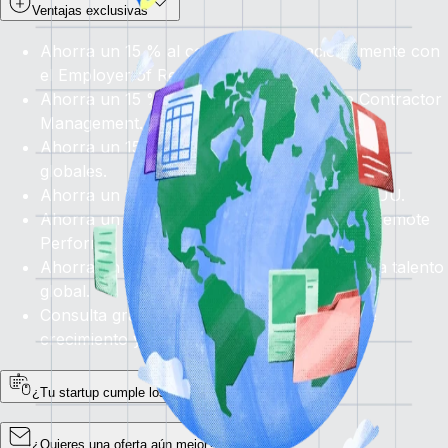
Ventajas exclusivas
Ahorra un 15 % al contratar internacionalmente con
el Employer of Record.
Ahorra un 15 % en
todos
los servicios de Contractor
Management.
Ahorra un 15 % en los servicios de Nóminas
globales.
Ahorra un 15 % en servicios de PEO en EE. UU.
Ahorra un 15 % en la Gestión de RR. HH. y Remote
Perform.
Ahorra un 15 % en
Recruit AI
para acceder a talento
global.
Consulta gratuita para evaluar tus planes de
crecimiento y contratación.
¿Tu startup cumple los requisitos?
¿Quieres una oferta aún mejor?