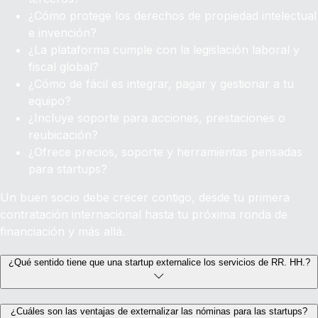
¿Cómo protege los derechos de propiedad intelectual
e invención?
¿La plataforma cumple con la legislación laboral y
fiscal global?
¿Cómo de fácil es integrar, pagar y gestionar a tu
equipo?
¿Incluye soporte para acciones, prestaciones o
reubicación?
¿Ofrece precios, soporte y herramientas pensadas
para startups?
Un buen socio debe crecer contigo, desde tu primera
contratación internacional hasta tu próxima ronda de
financiación y más allá.
¿Qué sentido tiene que una startup externalice los servicios de RR. HH.?
¿Cuáles son las ventajas de externalizar las nóminas para las startups?