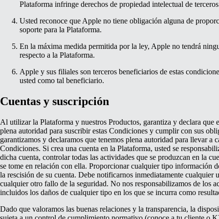
Plataforma infringe derechos de propiedad intelectual de terceros
Usted reconoce que Apple no tiene obligación alguna de proporc
soporte para la Plataforma.
En la máxima medida permitida por la ley, Apple no tendrá ning
respecto a la Plataforma.
Apple y sus filiales son terceros beneficiarios de estas condicion
usted como tal beneficiario.
Cuentas y suscripción
Al utilizar la Plataforma y nuestros Productos, garantiza y declara que
plena autoridad para suscribir estas Condiciones y cumplir con sus obli
garantizamos y declaramos que tenemos plena autoridad para llevar a ca
Condiciones. Si crea una cuenta en la Plataforma, usted se responsabil
dicha cuenta, controlar todas las actividades que se produzcan en la cu
se tome en relación con ella. Proporcionar cualquier tipo información d
la rescisión de su cuenta. Debe notificarnos inmediatamente cualquier 
cualquier otro fallo de la seguridad. No nos responsabilizamos de los a
incluidos los daños de cualquier tipo en los que se incurra como result
Dado que valoramos las buenas relaciones y la transparencia, la dispos
sujeta a un control de cumplimiento normativo (conoce a tu cliente o KY