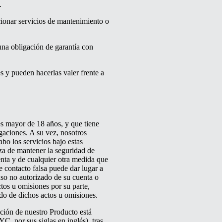
.
ionar servicios de mantenimiento o
una obligación de garantía con
es y pueden hacerlas valer frente a
 es mayor de 18 años, y que tiene
gaciones. A su vez, nosotros
bo los servicios bajo estas
iza de mantener la seguridad de
enta y de cualquier otra medida que
e contacto falsa puede dar lugar a
uso no autorizado de su cuenta o
ctos u omisiones por su parte,
ado de dichos actos u omisiones.
ición de nuestro Producto está
C, por sus siglas en inglés), tras