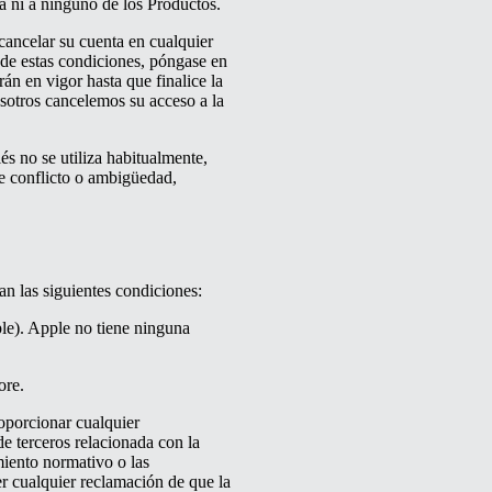
ma ni a ninguno de los Productos.
 cancelar su cuenta en cualquier
 de estas condiciones, póngase en
án en vigor hasta que finalice la
osotros cancelemos su acceso a la
lés no se utiliza habitualmente,
e conflicto o ambigüedad,
can las siguientes condiciones:
le). Apple no tiene ninguna
ore.
oporcionar cualquier
e terceros relacionada con la
miento normativo o las
er cualquier reclamación de que la