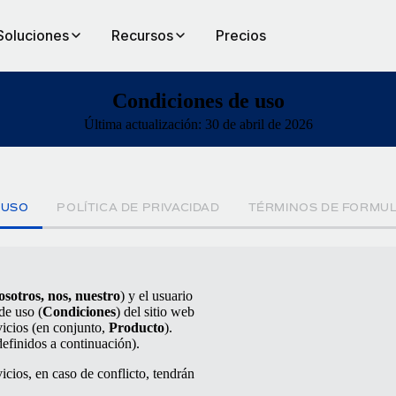
Soluciones
Recursos
Precios
Condiciones de uso
Última actualización: 30 de abril de 2026
 USO
POLÍTICA DE PRIVACIDAD
TÉRMINOS DE FORMUL
sotros, nos, nuestro
) y el usuario
de uso (
Condiciones
) del sitio web
vicios (en conjunto,
Producto
).
definidos a continuación).
cios, en caso de conflicto, tendrán