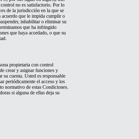
ontrol no es satisfactorio. Por lo
es de la jurisdicción en la que se
ún acuerdo que le impida cumplir o
spender, inhabilitar o eliminar su
determinamos que ha infringido
ciones que haya acordado, o que su
tad.
ona propietaria con control
ede crear y asignar funciones y
ar su cuenta. Usted es responsable
sar periódicamente el acceso y los
to normativo de estas Condiciones.
oras si alguna de ellas deja su