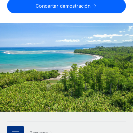
Compáranos con otras empresas.
Concertar demostración
Iniciar sesión
Contractor Management
Nederlands
Calculadora de pagos a autónomos
Integra y gestiona a autónomos globalmente.
Descubre opciones de divisas y tiempos de pago para
ETAPAS DE CRECIMIENTO
Français
autónomos globales.
PEO
Startups
Externaliza tareas laborales complejas.
Deutsch
Soluciones ágiles de RR. HH. globales y nóminas para
APRENDIZAJE CON REMOTE
empresas en crecimiento.
Español
Guías y recursos
INFRAESTRUCTURA
Mediana empresa
Conexión Remote
Casos prácticos
Amplía tu equipo con soluciones de RR. HH.
Italiano
Integra los RR. HH. en tus flujos de trabajo sin
personalizadas.
Glosario de RR. HH.
complicaciones.
Português (Portugal)
Empresa
Listas de verificación y plantillas
Plataforma
RR. HH. globales para grandes empresas.
日本語
Funciones esenciales de RR. HH. integradas para tu
Biblioteca de descripciones de puestos
equipo.
한국어
ASOCIARSE
Webinarios
Conectar
Nuevo
Socios tecnológicos estratégicos
中文（简体）
Conecta cualquier herramienta de IA con Remote
Eventos
Integra la gestión de los RR. HH. globales en tu
mediante nuestro MCP.
Resumen