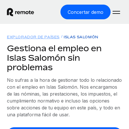
Concertar demo
Inicio
EXPLORADOR DE PAÍSES
ISLAS SALOMÓN
Productos
Gestiona el empleo en
Islas Salomón sin
Soluciones
EMPLEO GLOBAL
problemas
Nómina global
Recursos
COBERTURA MUNDIAL
Gestiona las nóminas de forma sencilla y conforme a la
No sufras a la hora de gestionar todo lo relacionado
Explorador de países
legalidad.
Precios
con el empleo en Islas Salomón. Nos encargamos
HERRAMIENTAS Y CALCULADORAS
Consulta el soporte del empleo global según el país.
de las nóminas, las prestaciones, los impuestos, el
Employer of Record
Calculadora del riesgo de clasificación errónea
cumplimiento normativo e incluso las opciones
Explorador estatal de EE. UU.
Expándete en todo el mundo sin gastar en entidades.
Consulta el riesgo de clasificación errónea por país.
sobre acciones de tu equipo en este país, y todo en
Simplifica la contratación en todos los estados de EE.
Español
Contractor of Record
una plataforma fácil de usar.
Calculadora del coste por empleado
UU.
Contrata a autónomos en cualquier parte del mundo
Calcula lo que cuestan los empleados en total en
English
Comparador de Remote
cumpliendo la normativa.
cualquier país.