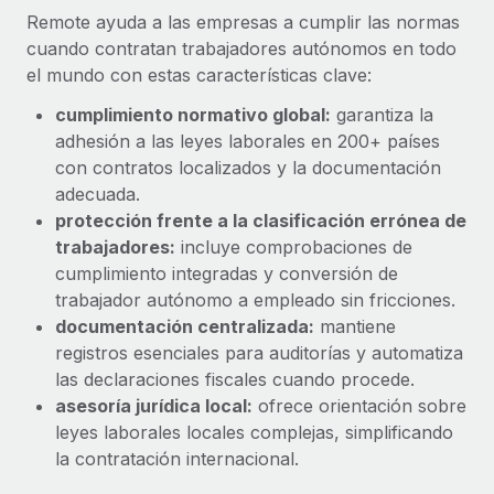
Explora el blog
Proporciona dispositivos tecnológicos y contrólalos
Remote ayuda a las empresas a cumplir las normas
en todo el mundo.
cuando contratan trabajadores autónomos en todo
el mundo con estas características clave:
BLOG
Apertura de entidades
cumplimiento normativo global:
garantiza la
Abre entidades conforme a la legalidad enseguida.
Novedades de producto de Remote:
adhesión a las leyes laborales en 200+ países
Integraciones con Gusto y Xero y Contractor
con contratos localizados y la documentación
Movilidad y reubicación
Management Plus
adecuada.
Reubica a los empleados con facilidad.
La misión de Remote sigue siendo ayudar a empresas de
protección frente a la clasificación errónea de
todos los tamaños a contratar, gestionar y...
Prestaciones
trabajadores:
incluye comprobaciones de
Gestiona las prestaciones de los empleados sin
cumplimiento integradas y conversión de
Más información
complicaciones.
trabajador autónomo a empleado sin fricciones.
documentación centralizada:
mantiene
registros esenciales para auditorías y automatiza
Pento se convierte en un empleador equitativo
con Remote
las declaraciones fiscales cuando procede.
asesoría jurídica local:
ofrece orientación sobre
Gestionar las nóminas internamente es complicado. Tardas
leyes laborales locales complejas, simplificando
semanas en hacerlo manualmente y, al mes...
la contratación internacional.
Más información