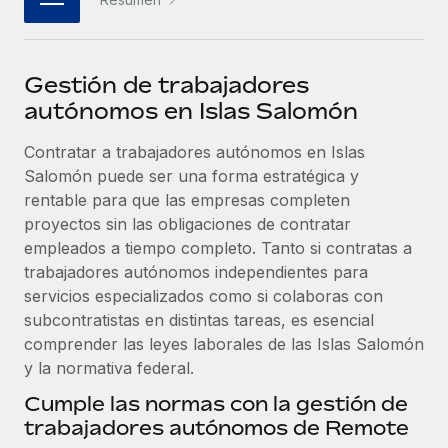
plataforma de forma flexible.
Sala de prensa
Integraciones
Asociarse
Optimiza los procesos con herramientas empresariales
Información sobre salarios y talento
Descubre oportunidades de colaborar con nosotros.
Gestión de trabajadores
esenciales.
Centro de información
autónomos en Islas Salomón
Remote Build
Próximamente
Consultoría de integraciones y automatización con IA.
Obtén ayuda
Contratar a trabajadores autónomos en Islas
SERVICIOS
Salomón puede ser una forma estratégica y
Pregunta a un experto
Consulta todos los recursos
rentable para que las empresas completen
CASOS PRÁCTICOS
Obtén ayuda de gente experta en RR. HH. globales
proyectos sin las obligaciones de contratar
y cumplimiento normativo.
empleados a tiempo completo. Tanto si contratas a
BLOG
trabajadores autónomos independientes para
Comprobaciones de antecedentes
Nómina global
servicios especializados como si colaboras con
Simplifica los procesos de cribado de candidatos.
subcontratistas en distintas tareas, es esencial
EOR y PEO
comprender las leyes laborales de las Islas Salomón
Cumplimiento normativo
y la normativa federal.
Contractor Management
Adelántate a los riesgos de cumplimiento
normativo.
Cumple las normas con la gestión de
Impuestos
trabajadores autónomos de Remote
Gestión de dispositivos