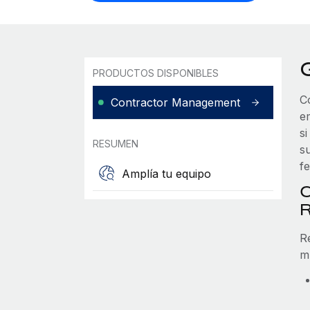
PRODUCTOS DISPONIBLES
C
Contractor Management
e
s
RESUMEN
s
f
Amplía tu equipo
C
R
mu