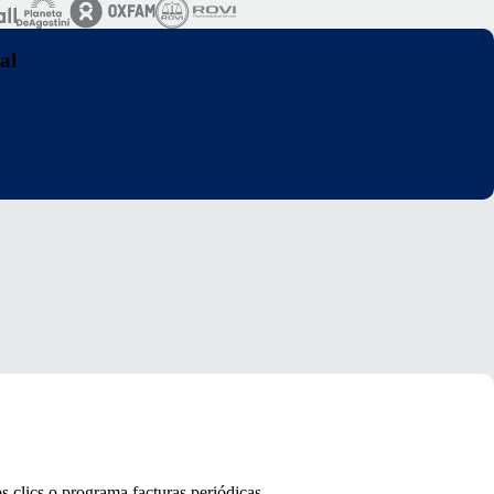
al
s clics o programa facturas periódicas.