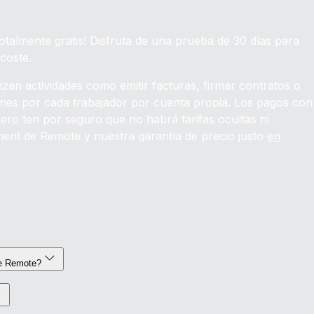
almente gratis! Disfruta de una prueba de 30 días para
coste.
izan actividades como emitir facturas, firmar contratos o
l mes por cada trabajador por cuenta propia. Los pagos con
pero ten por seguro que no habrá tarifas ocultas ni
nt de Remote y nuestra garantía de precio justo
en
de Remote?