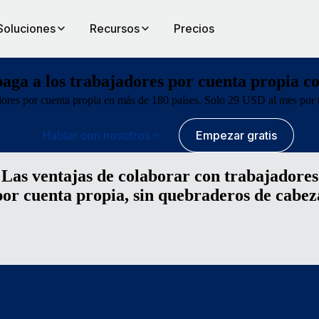
Soluciones
Recursos
Precios
paga a los trabajadores por cuenta propia co
adores por cuenta propia en más de 180 países. Solo 29 USD al mes por t
Hablar con nosotros
Empezar gratis
Las ventajas de colaborar con trabajadores
por cuenta propia, sin quebraderos de cabez