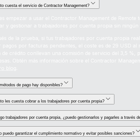
to cuesta el servicio de Contractor Management?
es empezar a usar el Contractor Management de Remote tot
rar y gestionar a trabajadores por cuenta propia sin ningún 
és de la prueba, si tus trabajadores por cuenta propia real
ir pagos por facturas pendientes, el coste es de 29 USD a
ta de crédito conllevan una comisión de servicio del 3,5 %, 
esas. Obtén más información sobre el Contractor Manageme
ro blog
.
métodos de pago hay disponibles?
o les cuesta cobrar a los trabajadores por cuenta propia?
go trabajadores por cuenta propia, ¿puedo gestionarlos y pagarles a través 
puedo garantizar el cumplimiento normativo y evitar posibles sanciones?