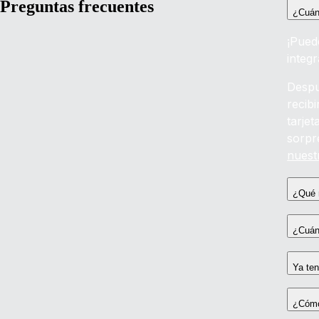
Preguntas frecuentes
¿Cuán
¡Pued
integ
Despu
recib
tarje
sorpr
nuest
¿Qué 
¿Cuánt
Ya ten
¿Cómo 