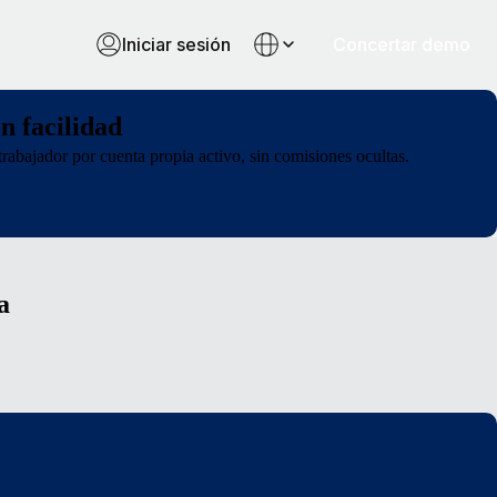
Iniciar sesión
Concertar demo
n facilidad
rabajador por cuenta propia activo, sin comisiones ocultas.
a