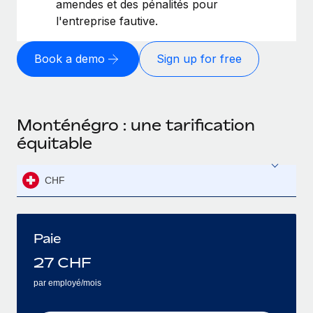
amendes et des pénalités pour
l'entreprise fautive.
Book a demo
Sign up for free
Monténégro : une tarification
équitable
CHF
Paie
27
CHF
par employé/mois