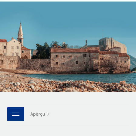
Gestion des freelances
Comparer Remote
pays
Connexion
Intégrez et gérez vos freelances partout dans le monde
Nederlands
Examinez notre service par rapport aux autres
Calculateur de paiement des freelances
PEO
Français
Découvrez les devises disponibles et les vitesses de
Sous-traitez les opérations complexes liées à l’emploi
CROISSANCE
paiement pour vos freelances internationaux
Deutsch
Start-ups
Des solutions agiles et internationales pour les RH et la
INFRASTRUCTURE
APPRENDRE AVEC REMOTE
Español
paie des entreprises en pleine croissance
Intégration Remote
Recherche et guides
Intégrez vos RH aux flux de travail en toute simplicité
Entreprises intermédiaires
Italiano
Études de cas
Développez vos équipes avec des solutions RH sur
Plateforme
mesure
Português (Portugal)
Des fonctions RH clés intégrées pour votre équipe
Glossaire RH
Entreprise
Connecter
Nouveau
日本語
Checklists et modèles
Les RH à l’international pour les grandes entreprises
Connectez n'importe quel outil d’IA à Remote grâce à
Descriptions de postes
한국어
notre MCP
Aperçu
TRAVAILLONS ENSEMBLE
Webinaires
Intégrations
中文（简体）
Partenaires stratégiques de la tech
Rationalisez vos processus avec des outils essentiels