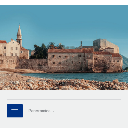
SERVICES
Partner tecnologici strategici
Français
Chiedi a un esperto
Integra l'HR globale nella tua piattaforma in modo
Affidati agli esperti per la gestione HR e la
flessibile
Deutsch
compliance globale
Español
CASE STUDIES
Italiano
Cultivating a Thriving Remote-First Culture in
Partnership with Remote
Português (Portugal)
At a glance Discover the evolution of TheyDo, a pioneering
journey management platform that has...
日本語
Maggiori informazioni
한국어
Reverse Tech's strategic partnership with
中文（简体）
Panoramica
Remote for contractor management and
payroll
Reverse Tech at a glance Health and wellness startup,