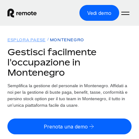
Vedi demo
Home
ESPLORA PAESE
MONTENEGRO
Prodotti
Gestisci facilmente
l'occupazione in
Soluzioni
ASSUMI NEL MONDO
Montenegro
Global Payroll
Tariffe
COPERTURA GLOBALE
Gestisci il payroll a norma, in tutta semplicità
Semplifica la gestione del personale in Montenegro. Affidati a
Ricerca paesi
noi per la gestione di buste paga, benefit, tasse, conformità e
Employer of Record
Trova i servizi di supporto all’impiego per ogni Paese
persino stock option per il tuo team in Montenegro, il tutto in
Espanditi con zero costi di entità locale
Italiano
un'unica piattaforma facile da usare.
Confronta Remote
Contractor Management
Scopri come ci confrontiamo con gli altri
English
Recluta e gestisci collaboratori a livello globale
Prenota una demo
Login
Nederlands
DIVENTA NOSTRO PARTNER