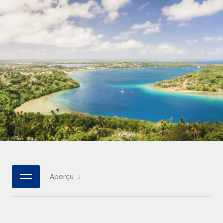
Gestion des freelances
Comparer Remote
pays
Connexion
Intégrez et gérez vos freelances partout dans le monde
Nederlands
Examinez notre service par rapport aux autres
Calculateur de paiement des freelances
PEO
Français
Découvrez les devises disponibles et les vitesses de
Sous-traitez les opérations complexes liées à l’emploi
CROISSANCE
paiement pour vos freelances internationaux
Deutsch
Start-ups
Des solutions agiles et internationales pour les RH et la
INFRASTRUCTURE
APPRENDRE AVEC REMOTE
Español
paie des entreprises en pleine croissance
Intégration Remote
Recherche et guides
Intégrez vos RH aux flux de travail en toute simplicité
Entreprises intermédiaires
Italiano
Études de cas
Développez vos équipes avec des solutions RH sur
Plateforme
mesure
Português (Portugal)
Des fonctions RH clés intégrées pour votre équipe
Glossaire RH
Entreprise
Connecter
Nouveau
日本語
Checklists et modèles
Les RH à l’international pour les grandes entreprises
Connectez n'importe quel outil d’IA à Remote grâce à
Aperçu
Descriptions de postes
한국어
notre MCP
TRAVAILLONS ENSEMBLE
Webinaires
Intégrations
中文（简体）
Partenaires stratégiques de la tech
Rationalisez vos processus avec des outils essentiels