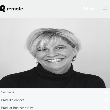
Démo
Blog
Sally Flaxman
Sally est une experte de premier plan dans la gestion de la conformité
en matière d'immigration à l'échelle mondiale. La carrière de Sally
s'étend sur plusieurs années dans les domaines de la finance, des
opérations et des ressources humaines au sein de multinationales. Chez
Remote, le rôle de Sally en tant que Senior Mobility Manager est
essentiel, car elle aide nos clients à gérer les déménagements de leurs
employés et à établir des permis de travail dans le monde entier.
Solutions
Produit Services
Product Business Size