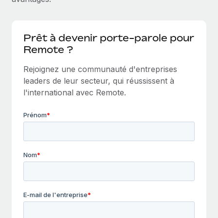
Gestion des freelances
Comparer Remote
pays
Connexion
Intégrez et gérez vos freelances partout dans le monde
Nederlands
Examinez notre service par rapport aux autres
Calculateur de paiement des freelances
PEO
Prêt à devenir porte-parole pour
Français
Découvrez les devises disponibles et les vitesses de
Remote ?
Sous-traitez les opérations complexes liées à l’emploi
CROISSANCE
paiement pour vos freelances internationaux
Deutsch
Start-ups
Rejoignez une communauté d'entreprises
Des solutions agiles et internationales pour les RH et la
INFRASTRUCTURE
leaders de leur secteur, qui réussissent à
APPRENDRE AVEC REMOTE
Español
paie des entreprises en pleine croissance
l'international avec Remote.
Intégration Remote
Recherche et guides
Intégrez vos RH aux flux de travail en toute simplicité
Entreprises intermédiaires
Italiano
Études de cas
Développez vos équipes avec des solutions RH sur
Plateforme
mesure
Português (Portugal)
Des fonctions RH clés intégrées pour votre équipe
Glossaire RH
Entreprise
Connecter
Nouveau
日本語
Checklists et modèles
Les RH à l’international pour les grandes entreprises
Connectez n'importe quel outil d’IA à Remote grâce à
Descriptions de postes
한국어
notre MCP
TRAVAILLONS ENSEMBLE
Webinaires
Intégrations
中文（简体）
Partenaires stratégiques de la tech
Rationalisez vos processus avec des outils essentiels