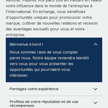
Remote. Inspirez vos pairs tout en mettant en valeur
Création d’entité
Intégration Remote x BambooHR : du local à
votre influence dans le monde de l'entreprise à
Explorer le blog
Établissez des entités rapidement et en toute
l’international, le recrutement sans changer de
l'international. En échange, vous bénéficiez
plateforme
conformité
d'opportunités uniques pour promouvoir votre
Impact Les clients BambooHR peuvent désormais
BLOG
marque, cultiver de nouvelles relations et recevoir
Mobilité et déménagement international
embaucher et gérer les employés internationaux...
des avantages exclusifs pour vous et votre
Organisez facilement le déménagement de vos
Mises à jour des produits de Remote :
entreprise.
En savoir plus
employés
Intégrations Gusto et Xero et Gestion des
freelances Plus
Bienvenue à bord !
Avantages sociaux
Remote a toujours pour mission d'aider les entreprises de
Nous sommes ravis de vous compter
Gérez facilement les avantages sociaux
toute taille à embaucher, gérer et payer...
parmi nous. Notre équipe reviendra bientôt
vers vous pour vous présenter les
En savoir plus
opportunités qui pourraient vous
intéresser.
Comment Phiture gère ses 55 employés
répartis dans 19 pays grâce à Remote
Partagez votre expérience
Phiture, un leader notable du conseil en matière de
croissance mobile internationale, encourage les...
Profitez de votre réputation et de vos
récompenses