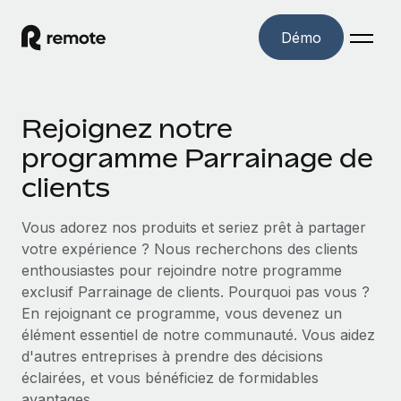
Démo
Accueil
Rejoignez notre
Les produits
programme Parrainage de
Solutions
clients
EMPLOI À L’INTERNATIONAL
Paie multipays
Ressources
Vous adorez nos produits et seriez prêt à partager
COUVERTURE MONDIALE
Gérez la paie facilement et en toute conformité
votre expérience ? Nous recherchons des clients
Explorateur de pays
Tarification
enthousiastes pour rejoindre notre programme
OUTILS & CALCULATEURS
Employer of record
Toutes les informations sur l’emploi à l’international,
exclusif Parrainage de clients. Pourquoi pas vous ?
Développez-vous à l’international sans frais liés aux
Outil de calcul du risque de requalification de
pays par pays
En rejoignant ce programme, vous devenez un
entités
contrat
élément essentiel de notre communauté. Vous aidez
Explorateur des États-Unis (par État)
Évaluez le risque de requalification de contrat par pays
Français
Pilotage 360 des freelances
d'autres entreprises à prendre des décisions
Simplifiez l’embauche à travers les différents États des
Sollicitez vos freelances en toute conformité part
éclairées, et vous bénéficiez de formidables
Calculateur du coût des employés
États-Unis
English
avantages.
Calculez le coût total des employés dans n’importe quel