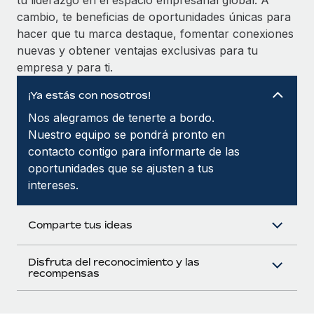
tu liderazgo en el espacio empresarial global. A
Explora el blog
Cómo el personal de Weaviate, empresa
Proporciona dispositivos tecnológicos y contrólalos
cambio, te beneficias de oportunidades únicas para
pionera en IA, ha crecido un 120 % con Remote
en todo el mundo.
hacer que tu marca destaque, fomentar conexiones
Weaviate en resumen Weaviate crea infraestructuras de
BLOG
nuevas y obtener ventajas exclusivas para tu
Apertura de entidades
código abierto basadas en la inteligencia...
empresa y para ti.
Abre entidades conforme a la legalidad enseguida.
Novedades de producto de Remote:
Más información
Integraciones con Gusto y Xero y Contractor
¡Ya estás con nosotros!
Movilidad y reubicación
Management Plus
Nos alegramos de tenerte a bordo.
Reubica a los empleados con facilidad.
La misión de Remote sigue siendo ayudar a empresas de
Nuestro equipo se pondrá pronto en
todos los tamaños a contratar, gestionar y...
contacto contigo para informarte de las
Prestaciones
oportunidades que se ajusten a tus
Gestiona las prestaciones de los empleados sin
Más información
intereses.
complicaciones.
Pento se convierte en un empleador equitativo
Comparte tus ideas
con Remote
Gestionar las nóminas internamente es complicado. Tardas
Disfruta del reconocimiento y las
recompensas
semanas en hacerlo manualmente y, al mes...
Más información