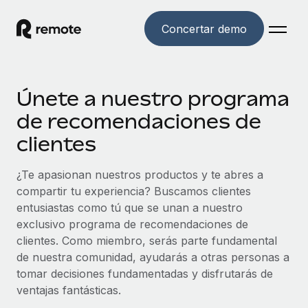
Concertar demo
Inicio
Únete a nuestro programa
Productos
de recomendaciones de
Soluciones
clientes
EMPLEO GLOBAL
Nómina global
Recursos
¿Te apasionan nuestros productos y te abres a
COBERTURA MUNDIAL
Gestiona las nóminas de forma sencilla y conforme a la
compartir tu experiencia? Buscamos clientes
Explorador de países
legalidad.
Precios
entusiastas como tú que se unan a nuestro
HERRAMIENTAS Y CALCULADORAS
Consulta el soporte del empleo global según el país.
exclusivo programa de recomendaciones de
Employer of Record
Calculadora del riesgo de clasificación errónea
clientes. Como miembro, serás parte fundamental
Explorador estatal de EE. UU.
Expándete en todo el mundo sin gastar en entidades.
Consulta el riesgo de clasificación errónea por país.
de nuestra comunidad, ayudarás a otras personas a
Simplifica la contratación en todos los estados de EE.
Español
Contractor of Record
tomar decisiones fundamentadas y disfrutarás de
Calculadora del coste por empleado
UU.
Contrata a autónomos en cualquier parte del mundo
ventajas fantásticas.
Calcula lo que cuestan los empleados en total en
English
Comparador de Remote
cumpliendo la normativa.
cualquier país.