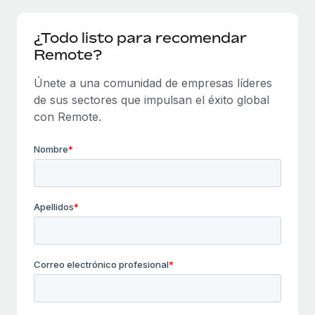
Compáranos con otras empresas.
Iniciar sesión
Contractor Management
Nederlands
Calculadora de pagos a autónomos
¿Todo listo para recomendar
Integra y gestiona a autónomos globalmente.
Descubre opciones de divisas y tiempos de pago para
Remote?
ETAPAS DE CRECIMIENTO
Français
autónomos globales.
PEO
Startups
Únete a una comunidad de empresas líderes
Externaliza tareas laborales complejas.
Deutsch
Soluciones ágiles de RR. HH. globales y nóminas para
de sus sectores que impulsan el éxito global
APRENDIZAJE CON REMOTE
empresas en crecimiento.
con Remote.
Español
Guías y recursos
INFRAESTRUCTURA
Mediana empresa
Conexión Remote
Casos prácticos
Amplía tu equipo con soluciones de RR. HH.
Italiano
Integra los RR. HH. en tus flujos de trabajo sin
personalizadas.
Glosario de RR. HH.
complicaciones.
Português (Portugal)
Empresa
Listas de verificación y plantillas
Plataforma
RR. HH. globales para grandes empresas.
日本語
Funciones esenciales de RR. HH. integradas para tu
Biblioteca de descripciones de puestos
equipo.
한국어
ASOCIARSE
Webinarios
Conectar
Nuevo
Socios tecnológicos estratégicos
中文（简体）
Conecta cualquier herramienta de IA con Remote
Eventos
Integra la gestión de los RR. HH. globales en tu
mediante nuestro MCP.