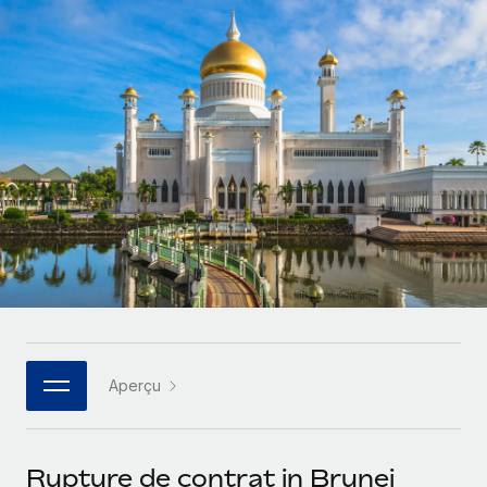
Gestion des freelances
Comparer Remote
pays
Connexion
Intégrez et gérez vos freelances partout dans le monde
Nederlands
Examinez notre service par rapport aux autres
Calculateur de paiement des freelances
PEO
Français
Découvrez les devises disponibles et les vitesses de
Sous-traitez les opérations complexes liées à l’emploi
CROISSANCE
paiement pour vos freelances internationaux
Deutsch
Start-ups
Des solutions agiles et internationales pour les RH et la
INFRASTRUCTURE
APPRENDRE AVEC REMOTE
Español
paie des entreprises en pleine croissance
Intégration Remote
Recherche et guides
Intégrez vos RH aux flux de travail en toute simplicité
Entreprises intermédiaires
Italiano
Études de cas
Développez vos équipes avec des solutions RH sur
Plateforme
mesure
Português (Portugal)
Des fonctions RH clés intégrées pour votre équipe
Glossaire RH
Entreprise
Connecter
Nouveau
日本語
Checklists et modèles
Les RH à l’international pour les grandes entreprises
Connectez n'importe quel outil d’IA à Remote grâce à
Aperçu
Descriptions de postes
한국어
notre MCP
TRAVAILLONS ENSEMBLE
Webinaires
Intégrations
中文（简体）
Rupture de contrat in Brunei
Partenaires stratégiques de la tech
Rationalisez vos processus avec des outils essentiels