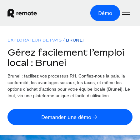
Démo
Accueil
EXPLORATEUR DE PAYS
BRUNEI
Les produits
Gérez facilement l’emploi
local : Brunei
Solutions
EMPLOI À L’INTERNATIONAL
Paie multipays
Brunei : facilitez vos processus RH.
Confiez-nous la paie, la
Ressources
COUVERTURE MONDIALE
Gérez la paie facilement et en toute conformité
conformité, les avantages sociaux, les taxes, et même les
Explorateur de pays
options d’achat d’actions pour votre équipe locale (Brunei). Le
Tarification
OUTILS & CALCULATEURS
Employer of record
tout, via une plateforme unique et facile d’utilisation.
Toutes les informations sur l’emploi à l’international,
Développez-vous à l’international sans frais liés aux
Outil de calcul du risque de requalification de
pays par pays
entités
contrat
Demander une démo
Explorateur des États-Unis (par État)
Évaluez le risque de requalification de contrat par pays
Français
Pilotage 360 des freelances
Simplifiez l’embauche à travers les différents États des
Sollicitez vos freelances en toute conformité part
Calculateur du coût des employés
États-Unis
English
Calculez le coût total des employés dans n’importe quel