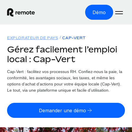
Démo
Accueil
EXPLORATEUR DE PAYS
CAP-VERT
Les produits
Gérez facilement l’emploi
local : Cap-Vert
Solutions
EMPLOI À L’INTERNATIONAL
Paie multipays
Cap-Vert : facilitez vos processus RH.
Confiez-nous la paie, la
Ressources
COUVERTURE MONDIALE
Gérez la paie facilement et en toute conformité
conformité, les avantages sociaux, les taxes, et même les
Explorateur de pays
options d’achat d’actions pour votre équipe locale (Cap-Vert).
Tarification
OUTILS & CALCULATEURS
Employer of record
Le tout, via une plateforme unique et facile d’utilisation.
Toutes les informations sur l’emploi à l’international,
Développez-vous à l’international sans frais liés aux
Outil de calcul du risque de requalification de
pays par pays
entités
contrat
Demander une démo
Explorateur des États-Unis (par État)
Évaluez le risque de requalification de contrat par pays
Français
Pilotage 360 des freelances
Simplifiez l’embauche à travers les différents États des
Sollicitez vos freelances en toute conformité part
Calculateur du coût des employés
États-Unis
English
Calculez le coût total des employés dans n’importe quel