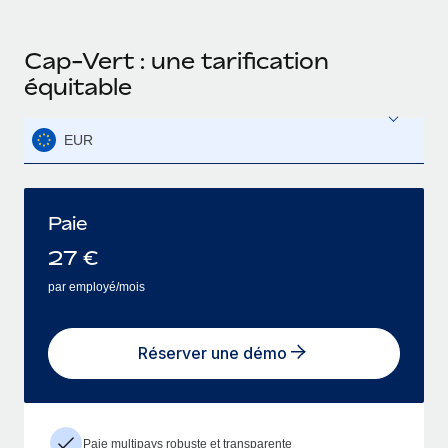
Cap-Vert : une tarification
équitable
EUR
Paie
27
€
par employé/mois
Réserver une démo
Paie multipays robuste et transparente