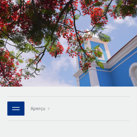
Gestion des freelances
Comparer Remote
pays
Connexion
Intégrez et gérez vos freelances partout dans le monde
Nederlands
Examinez notre service par rapport aux autres
Calculateur de paiement des freelances
PEO
Français
Découvrez les devises disponibles et les vitesses de
Sous-traitez les opérations complexes liées à l’emploi
CROISSANCE
paiement pour vos freelances internationaux
Deutsch
Start-ups
Des solutions agiles et internationales pour les RH et la
INFRASTRUCTURE
APPRENDRE AVEC REMOTE
Español
paie des entreprises en pleine croissance
Intégration Remote
Recherche et guides
Intégrez vos RH aux flux de travail en toute simplicité
Entreprises intermédiaires
Italiano
Études de cas
Développez vos équipes avec des solutions RH sur
Plateforme
mesure
Português (Portugal)
Des fonctions RH clés intégrées pour votre équipe
Glossaire RH
Entreprise
Connecter
Nouveau
日本語
Checklists et modèles
Les RH à l’international pour les grandes entreprises
Connectez n'importe quel outil d’IA à Remote grâce à
Aperçu
Descriptions de postes
한국어
notre MCP
TRAVAILLONS ENSEMBLE
Webinaires
Intégrations
中文（简体）
Partenaires stratégiques de la tech
Rationalisez vos processus avec des outils essentiels