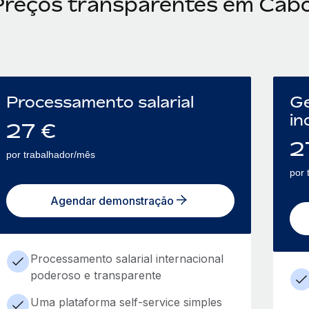
Preços transparentes em Cab
Processamento salarial
Ge
in
27
€
2
por trabalhador/mês
por 
Agendar demonstração
Processamento salarial internacional
poderoso e transparente
Uma plataforma self-service simples