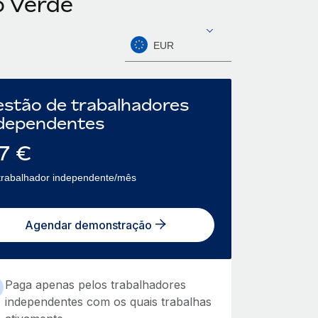
o Verde
EUR
stão de trabalhadores
dependentes
7
€
trabalhador independente/mês
Agendar demonstração
Paga apenas pelos trabalhadores
independentes com os quais trabalhas