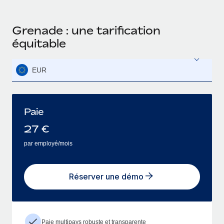
Grenade : une tarification
équitable
EUR
Paie
27
€
par employé/mois
Réserver une démo
Paie multipays robuste et transparente