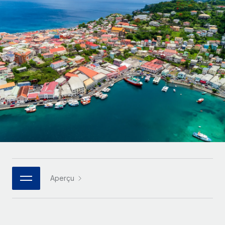
Gestion des freelances
Comparer Remote
pays
Connexion
Intégrez et gérez vos freelances partout dans le monde
Nederlands
Examinez notre service par rapport aux autres
Calculateur de paiement des freelances
PEO
Français
Découvrez les devises disponibles et les vitesses de
Sous-traitez les opérations complexes liées à l’emploi
CROISSANCE
paiement pour vos freelances internationaux
Deutsch
Start-ups
Des solutions agiles et internationales pour les RH et la
INFRASTRUCTURE
APPRENDRE AVEC REMOTE
Español
paie des entreprises en pleine croissance
Intégration Remote
Recherche et guides
Intégrez vos RH aux flux de travail en toute simplicité
Entreprises intermédiaires
Italiano
Études de cas
Développez vos équipes avec des solutions RH sur
Plateforme
mesure
Português (Portugal)
Des fonctions RH clés intégrées pour votre équipe
Glossaire RH
Entreprise
Connecter
Nouveau
日本語
Checklists et modèles
Les RH à l’international pour les grandes entreprises
Connectez n'importe quel outil d’IA à Remote grâce à
Aperçu
Descriptions de postes
한국어
notre MCP
TRAVAILLONS ENSEMBLE
Webinaires
Intégrations
中文（简体）
Partenaires stratégiques de la tech
Rationalisez vos processus avec des outils essentiels