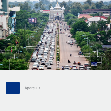
Gestion des freelances
Comparer Remote
pays
Connexion
Intégrez et gérez vos freelances partout dans le monde
Nederlands
Examinez notre service par rapport aux autres
Calculateur de paiement des freelances
PEO
Français
Découvrez les devises disponibles et les vitesses de
Sous-traitez les opérations complexes liées à l’emploi
CROISSANCE
paiement pour vos freelances internationaux
Deutsch
Start-ups
Des solutions agiles et internationales pour les RH et la
INFRASTRUCTURE
APPRENDRE AVEC REMOTE
Español
paie des entreprises en pleine croissance
Intégration Remote
Recherche et guides
Intégrez vos RH aux flux de travail en toute simplicité
Entreprises intermédiaires
Italiano
Études de cas
Développez vos équipes avec des solutions RH sur
Plateforme
mesure
Português (Portugal)
Des fonctions RH clés intégrées pour votre équipe
Glossaire RH
Entreprise
Connecter
Nouveau
日本語
Checklists et modèles
Les RH à l’international pour les grandes entreprises
Connectez n'importe quel outil d’IA à Remote grâce à
Aperçu
Descriptions de postes
한국어
notre MCP
TRAVAILLONS ENSEMBLE
Webinaires
Intégrations
中文（简体）
Partenaires stratégiques de la tech
Rationalisez vos processus avec des outils essentiels