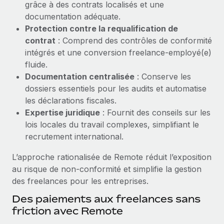
grâce à des contrats localisés et une
Création d’entité
Explorer le blog
documentation adéquate.
Établissez des entités rapidement et en toute
Protection contre la requalification de
conformité
contrat
: Comprend des contrôles de conformité
BLOG
intégrés et une conversion freelance-employé(e)
Mobilité et déménagement international
fluide.
Organisez facilement le déménagement de vos
Mises à jour des produits de Remote :
Documentation centralisée
: Conserve les
employés
Intégrations Gusto et Xero et Gestion des
dossiers essentiels pour les audits et automatise
freelances Plus
Avantages sociaux
les déclarations fiscales.
Remote a toujours pour mission d'aider les entreprises de
Gérez facilement les avantages sociaux
Expertise juridique
: Fournit des conseils sur les
toute taille à embaucher, gérer et payer...
lois locales du travail complexes, simplifiant le
recrutement international.
En savoir plus
L’approche rationalisée de Remote réduit l’exposition
au risque de non‑conformité et simplifie la gestion
Comment Phiture gère ses 55 employés
des freelances pour les entreprises.
répartis dans 19 pays grâce à Remote
Des paiements aux freelances sans
Phiture, un leader notable du conseil en matière de
friction avec Remote
croissance mobile internationale, encourage les...