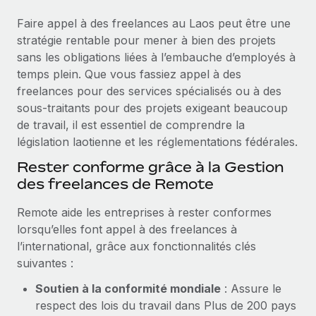
Événements
Intégrez les RH à l’international de manière flexible
Faire appel à des freelances au Laos peut être une
Salle de presse
Devenir partenaire
stratégie rentable pour mener à bien des projets
SERVICES
Explorez avec nous vos opportunités de partenariat
sans les obligations liées à l’embauche d’employés à
Données sur les salaires et les talents
Demandez aux experts
temps plein. Que vous fassiez appel à des
Recevez des conseils d’experts sur les RH à
Remote Build
Bientôt disponible
freelances pour des services spécialisés ou à des
Centre de ressources
l’international et la conformité
Conseil en intégrations et automatisations assistées par
sous-traitants pour des projets exigeant beaucoup
l’IA
Obtenir de l’aide
de travail, il est essentiel de comprendre la
Contrôles d’antécédents
législation laotienne et les réglementations fédérales.
Simplifiez vos processus de présélection des
Voir toutes les ressources
Rester conforme grâce à la Gestion
candidats
ÉTUDES DE CAS
des freelances de Remote
Remote Watchtower
BLOG
Remote aide les entreprises à rester conformes
Gardez un temps d’avance sur les risques en
Paie multipays
lorsqu’elles font appel à des freelances à
matière de conformité
l’international, grâce aux fonctionnalités clés
EOR et PEO
Gestion des appareils
suivantes :
Gestion des freelances
Achetez et suivez vos équipements informatiques
Soutien à la conformité mondiale
: Assure le
dans le monde entier
respect des lois du travail dans Plus de 200 pays
Taxes