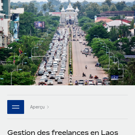
Gestion des freelances
Comparer Remote
pays
Connexion
Intégrez et gérez vos freelances partout dans le monde
Nederlands
Examinez notre service par rapport aux autres
Calculateur de paiement des freelances
PEO
Français
Découvrez les devises disponibles et les vitesses de
Sous-traitez les opérations complexes liées à l’emploi
CROISSANCE
paiement pour vos freelances internationaux
Deutsch
Start-ups
Des solutions agiles et internationales pour les RH et la
INFRASTRUCTURE
APPRENDRE AVEC REMOTE
Español
paie des entreprises en pleine croissance
Intégration Remote
Recherche et guides
Intégrez vos RH aux flux de travail en toute simplicité
Entreprises intermédiaires
Italiano
Études de cas
Développez vos équipes avec des solutions RH sur
Plateforme
mesure
Português (Portugal)
Des fonctions RH clés intégrées pour votre équipe
Glossaire RH
Entreprise
Connecter
Nouveau
日本語
Checklists et modèles
Les RH à l’international pour les grandes entreprises
Connectez n'importe quel outil d’IA à Remote grâce à
Aperçu
Descriptions de postes
한국어
notre MCP
TRAVAILLONS ENSEMBLE
Webinaires
Intégrations
中文（简体）
Gestion des freelances en Laos
Partenaires stratégiques de la tech
Rationalisez vos processus avec des outils essentiels