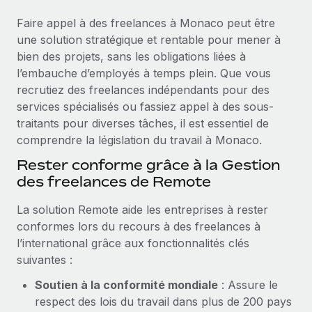
Événements
Intégrez les RH à l’international de manière flexible
Faire appel à des freelances à Monaco peut être
Salle de presse
Devenir partenaire
une solution stratégique et rentable pour mener à
SERVICES
Explorez avec nous vos opportunités de partenariat
bien des projets, sans les obligations liées à
Données sur les salaires et les talents
Demandez aux experts
l’embauche d’employés à temps plein. Que vous
Recevez des conseils d’experts sur les RH à
Remote Build
Bientôt disponible
recrutiez des freelances indépendants pour des
Centre de ressources
l’international et la conformité
Conseil en intégrations et automatisations assistées par
services spécialisés ou fassiez appel à des sous-
l’IA
Obtenir de l’aide
traitants pour diverses tâches, il est essentiel de
Contrôles d’antécédents
comprendre la législation du travail à Monaco.
Simplifiez vos processus de présélection des
Voir toutes les ressources
Rester conforme grâce à la Gestion
candidats
ÉTUDES DE CAS
des freelances de Remote
Remote Watchtower
BLOG
La solution Remote aide les entreprises à rester
Gardez un temps d’avance sur les risques en
Paie multipays
conformes lors du recours à des freelances à
matière de conformité
l’international grâce aux fonctionnalités clés
EOR et PEO
Gestion des appareils
suivantes :
Gestion des freelances
Achetez et suivez vos équipements informatiques
Soutien à la conformité mondiale
: Assure le
dans le monde entier
respect des lois du travail dans plus de 200 pays
Taxes