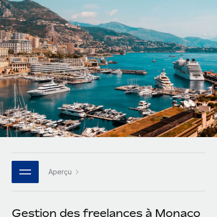
Gestion des freelances
Comparer Remote
pays
Connexion
Intégrez et gérez vos freelances partout dans le monde
Nederlands
Examinez notre service par rapport aux autres
Calculateur de paiement des freelances
PEO
Français
Découvrez les devises disponibles et les vitesses de
Sous-traitez les opérations complexes liées à l’emploi
CROISSANCE
paiement pour vos freelances internationaux
Deutsch
Start-ups
Des solutions agiles et internationales pour les RH et la
INFRASTRUCTURE
APPRENDRE AVEC REMOTE
Español
paie des entreprises en pleine croissance
Intégration Remote
Recherche et guides
Intégrez vos RH aux flux de travail en toute simplicité
Entreprises intermédiaires
Italiano
Études de cas
Développez vos équipes avec des solutions RH sur
Plateforme
mesure
Português (Portugal)
Des fonctions RH clés intégrées pour votre équipe
Glossaire RH
Entreprise
Connecter
Nouveau
日本語
Checklists et modèles
Les RH à l’international pour les grandes entreprises
Connectez n'importe quel outil d’IA à Remote grâce à
Aperçu
Descriptions de postes
한국어
notre MCP
TRAVAILLONS ENSEMBLE
Webinaires
Intégrations
中文（简体）
Gestion des freelances à Monaco
Partenaires stratégiques de la tech
Rationalisez vos processus avec des outils essentiels