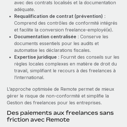
avec des contrats localisés et la documentation
Création d’entité
Explorer le blog
adéquate.
Établissez des entités rapidement et en toute
Requalification de contrat (prévention)
:
conformité
Comprend des contrôles de conformité intégrés
BLOG
et facilite la conversion freelance‑employé(e).
Mobilité et déménagement international
Documentation centralisée
: Conserve les
Organisez facilement le déménagement de vos
Mises à jour des produits de Remote :
documents essentiels pour les audits et
employés
Intégrations Gusto et Xero et Gestion des
automatise les déclarations fiscales.
freelances Plus
Avantages sociaux
Expertise juridique
: Fournit des conseils sur les
Remote a toujours pour mission d'aider les entreprises de
Gérez facilement les avantages sociaux
règles locales complexes en matière de droit du
toute taille à embaucher, gérer et payer...
travail, simplifiant le recours à des freelances à
l’international.
En savoir plus
L’approche optimisée de Remote permet de mieux
gérer le risque de non-conformité et simplifie la
Comment Phiture gère ses 55 employés
Gestion des freelances pour les entreprises.
répartis dans 19 pays grâce à Remote
Des paiements aux freelances sans
Phiture, un leader notable du conseil en matière de
friction avec Remote
croissance mobile internationale, encourage les...