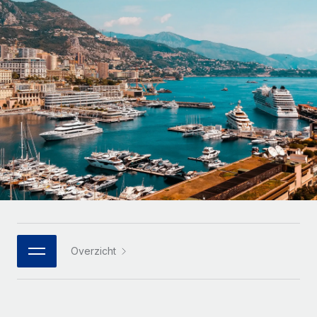
Zzp'ers internationaal onboarden en beheren
Betalingscalculator voor zzp'ers
Inloggen
Nederlands
Ontdek valuta-opties en betaalsnelheden voor
PEO
GROEIFASE
internationale zzp'ers
Ingewikkelde HR-taken eenvoudig uitbesteden
Français
Start-ups
Flexibele global HR en payroll solutions voor groeiende
LEREN MET REMOTE
Deutsch
bedrijven
INFRASTRUCTUUR
Onderzoek en gidsen
Remote Embedded
Mid-market
Español
HR naadloos in workflows integreren
Casestudy's
Teams uitbreiden met HR solutions op maat
Italiano
Platform
HR-woordenlijst
Enterprise
Ingebouwde essentiële HR-functies voor je team
Global HR voor grote bedrijven
Português (Portugal)
Checklists en templates
Verbinden
Nieuw
Bibliotheek met functiebeschrijvingen
日本語
AI-tools koppelen aan Remote met onze MCP
WERK MET ONS SAMEN
Overzicht
Strategische technologiepartners
Webinars
Integraties
한국어
Integreer global HR flexibel in je platform
Processen stroomlijnen met essentiële zakelijke tools
Evenementen
中文（简体）
Een partner worden
Newsroom