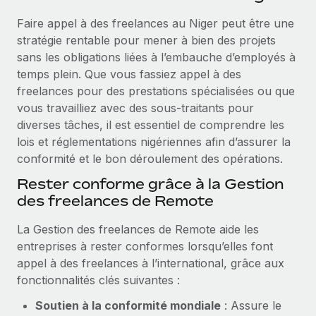
Événements
Intégrez les RH à l’international de manière flexible
Faire appel à des freelances au Niger peut être une
Salle de presse
Devenir partenaire
stratégie rentable pour mener à bien des projets
SERVICES
Explorez avec nous vos opportunités de partenariat
sans les obligations liées à l’embauche d’employés à
Données sur les salaires et les talents
Demandez aux experts
temps plein. Que vous fassiez appel à des
Recevez des conseils d’experts sur les RH à
Remote Build
Bientôt disponible
freelances pour des prestations spécialisées ou que
Centre de ressources
l’international et la conformité
Conseil en intégrations et automatisations assistées par
vous travailliez avec des sous‑traitants pour
l’IA
Obtenir de l’aide
diverses tâches, il est essentiel de comprendre les
Contrôles d’antécédents
lois et réglementations nigériennes afin d’assurer la
Simplifiez vos processus de présélection des
Voir toutes les ressources
conformité et le bon déroulement des opérations.
candidats
ÉTUDES DE CAS
Rester conforme grâce à la Gestion
Remote Watchtower
BLOG
des freelances de Remote
Gardez un temps d’avance sur les risques en
Paie multipays
La Gestion des freelances de Remote aide les
matière de conformité
entreprises à rester conformes lorsqu’elles font
EOR et PEO
Gestion des appareils
appel à des freelances à l’international, grâce aux
Gestion des freelances
Achetez et suivez vos équipements informatiques
fonctionnalités clés suivantes :
dans le monde entier
Soutien à la conformité mondiale
: Assure le
Taxes