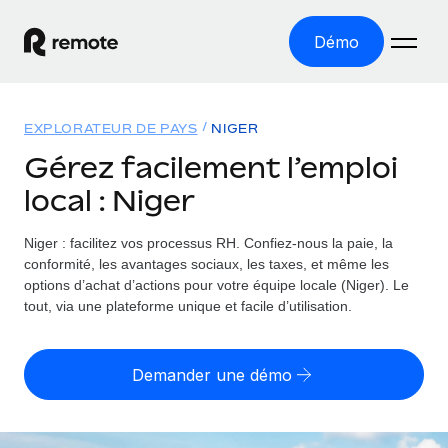
Démo
Accueil
EXPLORATEUR DE PAYS
NIGER
Les produits
Gérez facilement l’emploi
local : Niger
Solutions
EMPLOI À L’INTERNATIONAL
Paie multipays
Niger : facilitez vos processus RH.
Confiez-nous la paie, la
Ressources
COUVERTURE MONDIALE
Gérez la paie facilement et en toute conformité
conformité, les avantages sociaux, les taxes, et même les
Explorateur de pays
options d’achat d’actions pour votre équipe locale (Niger). Le
Tarification
OUTILS & CALCULATEURS
Employer of record
tout, via une plateforme unique et facile d’utilisation.
Toutes les informations sur l’emploi à l’international,
Développez-vous à l’international sans frais liés aux
Outil de calcul du risque de requalification de
pays par pays
entités
contrat
Demander une démo
Explorateur des États-Unis (par État)
Évaluez le risque de requalification de contrat par pays
Français
Pilotage 360 des freelances
Simplifiez l’embauche à travers les différents États des
Sollicitez vos freelances en toute conformité part
Calculateur du coût des employés
États-Unis
English
Calculez le coût total des employés dans n’importe quel