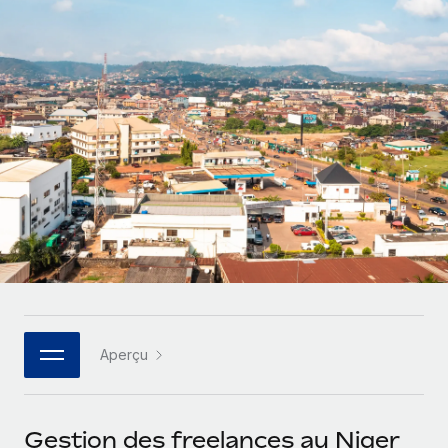
Gestion des freelances
Comparer Remote
pays
Connexion
Intégrez et gérez vos freelances partout dans le monde
Nederlands
Examinez notre service par rapport aux autres
Calculateur de paiement des freelances
PEO
Français
Découvrez les devises disponibles et les vitesses de
Sous-traitez les opérations complexes liées à l’emploi
CROISSANCE
paiement pour vos freelances internationaux
Deutsch
Start-ups
Des solutions agiles et internationales pour les RH et la
INFRASTRUCTURE
APPRENDRE AVEC REMOTE
Español
paie des entreprises en pleine croissance
Intégration Remote
Recherche et guides
Intégrez vos RH aux flux de travail en toute simplicité
Entreprises intermédiaires
Italiano
Études de cas
Développez vos équipes avec des solutions RH sur
Plateforme
mesure
Português (Portugal)
Des fonctions RH clés intégrées pour votre équipe
Glossaire RH
Entreprise
Connecter
Nouveau
日本語
Checklists et modèles
Les RH à l’international pour les grandes entreprises
Connectez n'importe quel outil d’IA à Remote grâce à
Aperçu
Descriptions de postes
한국어
notre MCP
TRAVAILLONS ENSEMBLE
Webinaires
Intégrations
中文（简体）
Gestion des freelances au Niger
Partenaires stratégiques de la tech
Rationalisez vos processus avec des outils essentiels