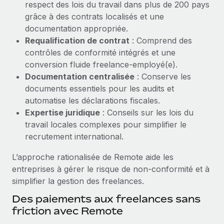
respect des lois du travail dans plus de 200 pays
Création d’entité
Explorer le blog
grâce à des contrats localisés et une
Établissez des entités rapidement et en toute
documentation appropriée.
conformité
Requalification de contrat
: Comprend des
BLOG
contrôles de conformité intégrés et une
Mobilité et déménagement international
conversion fluide freelance‑employé(e).
Organisez facilement le déménagement de vos
Mises à jour des produits de Remote :
Documentation centralisée
: Conserve les
employés
Intégrations Gusto et Xero et Gestion des
documents essentiels pour les audits et
freelances Plus
Avantages sociaux
automatise les déclarations fiscales.
Remote a toujours pour mission d'aider les entreprises de
Gérez facilement les avantages sociaux
Expertise juridique
: Conseils sur les lois du
toute taille à embaucher, gérer et payer...
travail locales complexes pour simplifier le
recrutement international.
En savoir plus
L’approche rationalisée de Remote aide les
entreprises à gérer le risque de non‑conformité et à
Comment Phiture gère ses 55 employés
simplifier la gestion des freelances.
répartis dans 19 pays grâce à Remote
Des paiements aux freelances sans
Phiture, un leader notable du conseil en matière de
friction avec Remote
croissance mobile internationale, encourage les...