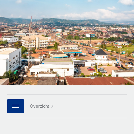
Zzp'ers internationaal onboarden en beheren
Betalingscalculator voor zzp'ers
Inloggen
Nederlands
Ontdek valuta-opties en betaalsnelheden voor
PEO
GROEIFASE
internationale zzp'ers
Ingewikkelde HR-taken eenvoudig uitbesteden
Français
Start-ups
Flexibele global HR en payroll solutions voor groeiende
LEREN MET REMOTE
Deutsch
bedrijven
INFRASTRUCTUUR
Onderzoek en gidsen
Remote Embedded
Mid-market
Español
HR naadloos in workflows integreren
Casestudy's
Teams uitbreiden met HR solutions op maat
Italiano
Platform
HR-woordenlijst
Enterprise
Ingebouwde essentiële HR-functies voor je team
Global HR voor grote bedrijven
Português (Portugal)
Checklists en templates
Verbinden
Nieuw
Bibliotheek met functiebeschrijvingen
日本語
AI-tools koppelen aan Remote met onze MCP
WERK MET ONS SAMEN
Overzicht
Strategische technologiepartners
Webinars
Integraties
한국어
Integreer global HR flexibel in je platform
Processen stroomlijnen met essentiële zakelijke tools
Evenementen
中文（简体）
Een partner worden
Newsroom