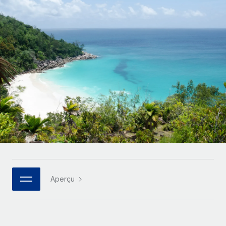
Gestion des freelances
Comparer Remote
pays
Connexion
Intégrez et gérez vos freelances partout dans le monde
Nederlands
Examinez notre service par rapport aux autres
Calculateur de paiement des freelances
PEO
Français
Découvrez les devises disponibles et les vitesses de
Sous-traitez les opérations complexes liées à l’emploi
CROISSANCE
paiement pour vos freelances internationaux
Deutsch
Start-ups
Des solutions agiles et internationales pour les RH et la
INFRASTRUCTURE
APPRENDRE AVEC REMOTE
Español
paie des entreprises en pleine croissance
Intégration Remote
Recherche et guides
Intégrez vos RH aux flux de travail en toute simplicité
Entreprises intermédiaires
Italiano
Études de cas
Développez vos équipes avec des solutions RH sur
Plateforme
mesure
Português (Portugal)
Des fonctions RH clés intégrées pour votre équipe
Glossaire RH
Entreprise
Connecter
Nouveau
日本語
Checklists et modèles
Les RH à l’international pour les grandes entreprises
Connectez n'importe quel outil d’IA à Remote grâce à
Aperçu
Descriptions de postes
한국어
notre MCP
TRAVAILLONS ENSEMBLE
Webinaires
Intégrations
中文（简体）
Partenaires stratégiques de la tech
Rationalisez vos processus avec des outils essentiels