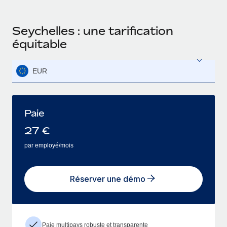
Seychelles : une tarification
équitable
EUR
Paie
27
€
par employé/mois
Réserver une démo
Paie multipays robuste et transparente