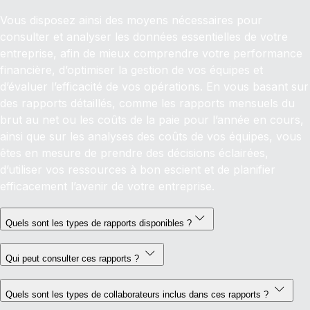
Vous disposez ainsi des moyens nécessaires pour
consulter et analyser les données essentielles de votre
entreprise, afin de mieux comprendre votre performance
financière, d’optimiser la gestion de vos équipes et
d’évaluer l’efficacité de vos opérations. En vous basant sur
des rapports détaillés, comme les rapports mensuels du
brut au net ou les coûts de la paie pour l’année en cours,
ainsi que sur les analyses des coûts de vos équipes, vous
êtes en mesure de prendre des décisions éclairées,
d’utiliser vos ressources à bon escient et de planifier
efficacement l’avenir de votre entreprise.
Quels sont les types de rapports disponibles ?
Qui peut consulter ces rapports ?
Quels sont les types de collaborateurs inclus dans ces rapports ?