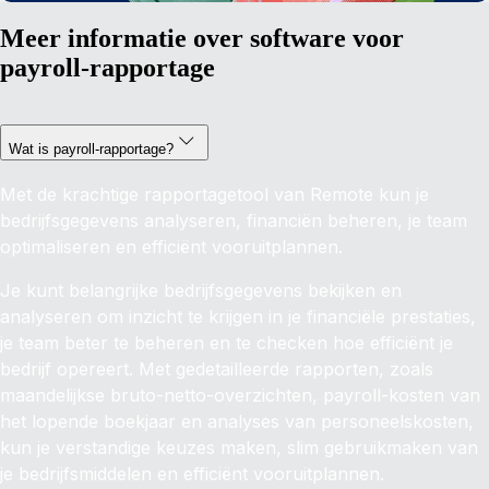
Meer informatie over software voor
payroll-rapportage
Wat is payroll-rapportage?
Met de krachtige rapportagetool van Remote kun je
bedrijfsgegevens analyseren, financiën beheren, je team
optimaliseren en efficiënt vooruitplannen.
Je kunt belangrijke bedrijfsgegevens bekijken en
analyseren om inzicht te krijgen in je financiële prestaties,
je team beter te beheren en te checken hoe efficiënt je
bedrijf opereert. Met gedetailleerde rapporten, zoals
maandelijkse bruto-netto-overzichten, payroll-kosten van
het lopende boekjaar en analyses van personeelskosten,
kun je verstandige keuzes maken, slim gebruikmaken van
je bedrijfsmiddelen en efficiënt vooruitplannen.