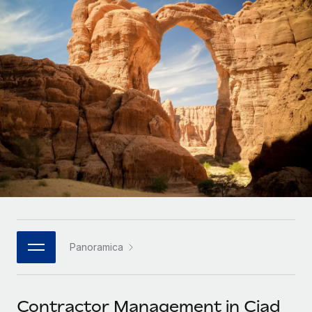
SERVICES
Partner tecnologici strategici
Français
Chiedi a un esperto
Integra l'HR globale nella tua piattaforma in modo
Affidati agli esperti per la gestione HR e la
flessibile
Deutsch
compliance globale
Español
CASE STUDIES
Italiano
Português (Portugal)
日本語
한국어
Panoramica
中文（简体）
Contractor Management in Ciad