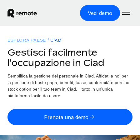
Vedi demo
Home
ESPLORA PAESE
CIAD
Prodotti
Gestisci facilmente
l'occupazione in Ciad
Soluzioni
ASSUMI NEL MONDO
Global Payroll
Semplifica la gestione del personale in Ciad. Affidati a noi per
Tariffe
COPERTURA GLOBALE
Gestisci il payroll a norma, in tutta semplicità
la gestione di buste paga, benefit, tasse, conformità e persino
Ricerca paesi
stock option per il tuo team in Ciad, il tutto in un'unica
Employer of Record
piattaforma facile da usare.
Trova i servizi di supporto all’impiego per ogni Paese
Espanditi con zero costi di entità locale
Italiano
Confronta Remote
Contractor Management
Prenota una demo
Scopri come ci confrontiamo con gli altri
English
Recluta e gestisci collaboratori a livello globale
Login
Nederlands
DIVENTA NOSTRO PARTNER