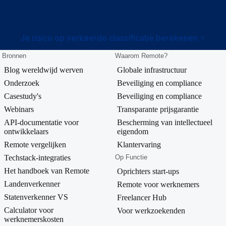
Je risico op verkeerde classificatie berekenen
Bronnen
Waarom Remote?
Blog wereldwijd werven
Globale infrastructuur
Onderzoek
Beveiliging en compliance
Casestudy's
Beveiliging en compliance
Webinars
Transparante prijsgarantie
API-documentatie voor
Bescherming van intellectueel
ontwikkelaars
eigendom
Remote vergelijken
Klantervaring
Techstack-integraties
Op Functie
Het handboek van Remote
Oprichters start-ups
Landenverkenner
Remote voor werknemers
Statenverkenner VS
Freelancer Hub
Calculator voor
Voor werkzoekenden
werknemerskosten