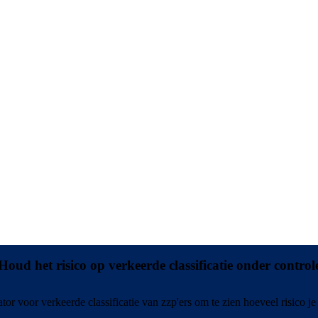
Houd het risico op verkeerde classificatie onder control
ator voor verkeerde classificatie van zzp'ers om te zien hoeveel risico je