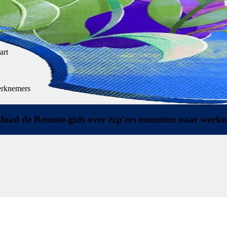
art
erknemers
oad de Remote-gids over zzp'ers omzetten naar werk