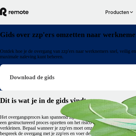
Producten
Gids over zzp'ers omzetten naar werkneme
Ontdek hoe je de overgang van zzp'ers naar werknemers snel, veilig e
maximale naleving kunt beheren.
Download de gids · research/contractor-to-employe
Download de gids
Dit is wat je in de gids vindt
Het overgangsproces kan spannend zijn. Aan de hand van deze gids ku
een gestructureerd proces opzetten om het risico op verkeerde classifica
verkleinen. Bepaal wanneer je zzp'ers moet omzetten naar werknemers
bespreek de overgang met je zzp'ers en voer de omzetting snel, eenvou