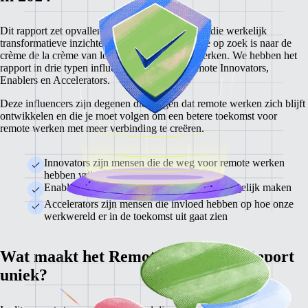
Dit rapport zet opvallende leiders in de spotlight die werkelijk
transformatieve inzichten geven aan iedereen die op zoek is naar de
crème de la crème van leiderschap in remote werken. We hebben het
rapport in drie typen influencers verdeeld: Remote Innovators,
Enablers en Accelerators.
Deze influencers zijn degenen die zorgen dat remote werken zich blijft
ontwikkelen en die je moet volgen om een betere toekomst voor
remote werken met meer verbinding te creëren.
Innovators zijn mensen die de weg voor remote werken
hebben vrijgemaakt
Enablers zijn mensen die remote werken mogelijk maken
Accelerators zijn mensen die invloed hebben op hoe onze
werkwereld er in de toekomst uit gaat zien
Wat maakt het Remote Influencer Report
uniek?