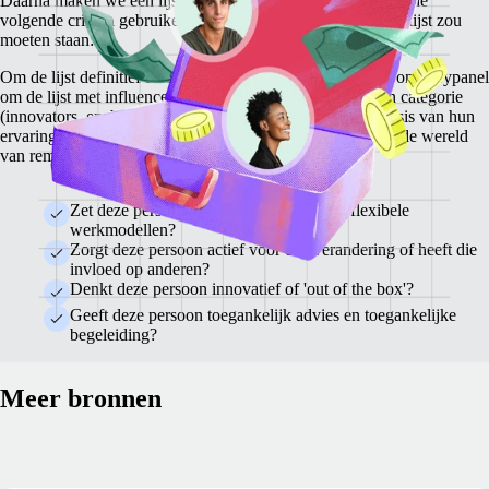
Daarna maken we een lijst met 225 influencers, waarbij we de
volgende criteria gebruiken om te bepalen of iemand op de lijst zou
moeten staan:
Om de lijst definitief te maken, vragen we de experts van ons jurypanel
om de lijst met influencers te beoordelen, elk in hun eigen categorie
(innovators, enablers of accelerators) en te stemmen op basis van hun
ervaring en kennis. Dit leidt tot een lijst met 150 leiders in de wereld
van remote werken, met 50 mensen in elke categorie.
Zet deze persoon zich in voor remote en flexibele
werkmodellen?
Zorgt deze persoon actief voor een verandering of heeft die
invloed op anderen?
Denkt deze persoon innovatief of 'out of the box'?
Geeft deze persoon toegankelijk advies en toegankelijke
begeleiding?
Meer bronnen