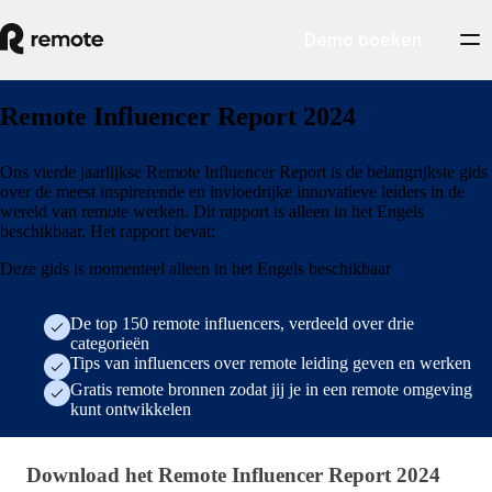
Demo boeken
Remote Influencer Report 2024
Ons vierde jaarlijkse Remote Influencer Report is de belangrijkste gids
over de meest inspirerende en invloedrijke innovatieve leiders in de
wereld van remote werken. Dit rapport is alleen in het Engels
beschikbaar. Het rapport bevat:
Deze gids is momenteel alleen in het Engels beschikbaar
De top 150 remote influencers, verdeeld over drie
categorieën
Tips van influencers over remote leiding geven en werken
Gratis remote bronnen zodat jij je in een remote omgeving
kunt ontwikkelen
Download het Remote Influencer Report 2024
Download het Remote Influencer Report 2024