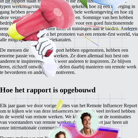
In dit rapport staan mensen centraal die zich inzetten voor nieuwe
typen werkomgevingen. We hebben gekeken hoe zij een beweging in
gang hebben gezet naar een meer flexibele werkomgeving en hoe zij
deze verandering mogelijk blijven maken. Sommige van hen hebben
bedrijven opgericht die onmisbaar zijn voor een goed functionerende
remote werkomgeving, door tools of trainingen aan te bieden. Anderen
stoppen al hun energie in het promoten van een remote-first wereld, via
alle mogelijke communicatiekanalen.
De mensen die we in ons rapport hebben opgenomen, hebben een
enorme passie voor remote werken. Ze doen allemaal hun best om
anderen te inspireren om ook weer anderen te inspireren. Ze blijven
leren, zichzelf ontwikkelen en delen daarbij manieren om remote werk
te bevorderen en anderen te motiveren.
Hoe het rapport is opgebouwd
Elk jaar gaan we door vorige edities van het Remote Influencer Report
om te kijken wie van deze influencers nog steeds veel invloed hebben
in de wereld van remote werken. We kijken ook naar de nominaties
van voorstanders van remote werken die we door het jaar heen uit
onze internationale community hebben ontvangen.