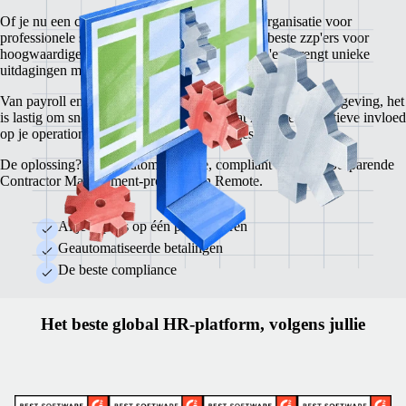
Of je nu een creatief bureau, adviesbureau of organisatie voor
professionele services bent, je vertrouwt op de beste zzp'ers voor
hoogwaardige projecten. Maar werken met zzp'ers brengt unieke
uitdagingen met zich mee.
Van payroll en compliance tot contracten en juridische regelgeving, het
is lastig om snel aan de slag te gaan. En dat heeft een negatieve invloed
op je operationele efficiëntie en winstmarges.
De oplossing? Het geautomatiseerde, compliant en kostenbesparende
Contractor Management-product van Remote.
Al je zzp'ers op één plek beheren
Geautomatiseerde betalingen
De beste compliance
Het beste global HR-platform, volgens jullie