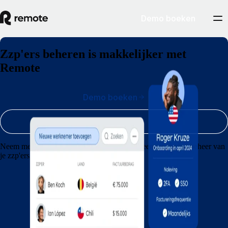
Demo boeken
Zzp'ers beheren is makkelijker met
Remote
Demo boeken
Aanmelden
Neem met je bureau de volgende stap en vereenvoudig het beheer van
je zzp'ers, van onboarding tot betaling.