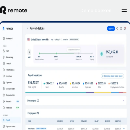
Demo boeken
Gestroomlijnd payrollmanagement
Demo boeken
Als je je werknemers betaalt via Remote, heb je in één oogopslag
inzicht in je payrollkosten en -voortgang. Ervaar transparant,
nauwkeurig en eenvoudig payrollmanagement zoals nooit tevoren.