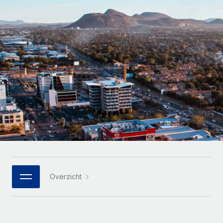
Zzp'ers internationaal onboarden en beheren
Betalingscalculator voor zzp'ers
Inloggen
Nederlands
Ontdek valuta-opties en betaalsnelheden voor
PEO
GROEIFASE
internationale zzp'ers
Ingewikkelde HR-taken eenvoudig uitbesteden
Français
Start-ups
Flexibele global HR en payroll solutions voor groeiende
LEREN MET REMOTE
Deutsch
bedrijven
INFRASTRUCTUUR
Onderzoek en gidsen
Remote Embedded
Mid-market
Español
HR naadloos in workflows integreren
Casestudy's
Teams uitbreiden met HR solutions op maat
Italiano
Platform
HR-woordenlijst
Enterprise
Ingebouwde essentiële HR-functies voor je team
Global HR voor grote bedrijven
Português (Portugal)
Checklists en templates
Verbinden
Nieuw
Bibliotheek met functiebeschrijvingen
日本語
AI-tools koppelen aan Remote met onze MCP
WERK MET ONS SAMEN
Overzicht
Strategische technologiepartners
Webinars
Integraties
한국어
Integreer global HR flexibel in je platform
Processen stroomlijnen met essentiële zakelijke tools
Evenementen
中文（简体）
Een partner worden
Newsroom