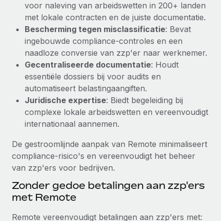
voor naleving van arbeidswetten in 200+ landen
Secundaire arbeidsvoorwaarden
met lokale contracten en de juiste documentatie.
BLOG
Eenvoudig secundaire arbeidsvoorwaarden
Bescherming tegen misclassificatie
: Bevat
beheren
ingebouwde compliance-controles en een
Productupdates van Remote: Gusto- en Xero-
naadloze conversie van zzp'er naar werknemer.
integraties en Contractor Management Plus
Gecentraliseerde documentatie
: Houdt
Het blijft de missie van Remote om alle soorten bedrijven
essentiële dossiers bij voor audits en
te helpen bij het aannemen, beheren en...
automatiseert belastingaangiften.
Juridische expertise
: Biedt begeleiding bij
Meer informatie
complexe lokale arbeidswetten en vereenvoudigt
internationaal aannemen.
Hoe Phiture 55 werknemers in 19 landen
De gestroomlijnde aanpak van Remote minimaliseert
beheert met Remote
compliance-risico's en vereenvoudigt het beheer
Phiture, een toonaangevende leider in de wereldwijde
van zzp'ers voor bedrijven.
mobiele groeiadviessector, zet zich sinds 2016...
Zonder gedoe betalingen aan zzp'ers
Meer informatie
met Remote
Remote vereenvoudigt betalingen aan zzp'ers met: