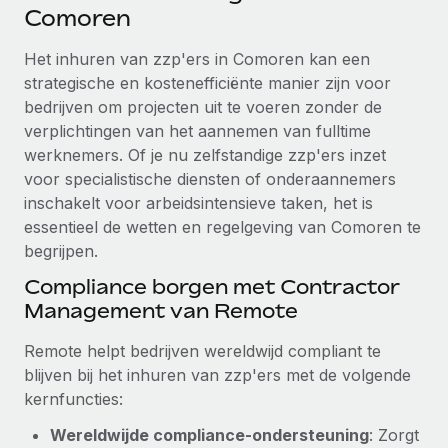
Ontdek hoe je met ons kunt samenwerken
DIENSTEN
Comoren
Inzicht in salaris en talent
Vraag een expert
Remote Build
Binnenkort beschikbaar
Het inhuren van zzp'ers in Comoren kan een
Krijg hulp van global HR- en juridische experts
Integraties en advies over AI-automatiseringen
strategische en kostenefficiënte manier zijn voor
Inzichtencentrum
bedrijven om projecten uit te voeren zonder de
Achtergrondonderzoek
Support
verplichtingen van het aannemen van fulltime
Vereenvoudig het screeningsproces van
CASESTUDY'S
werknemers. Of je nu zelfstandige zzp'ers inzet
kandidaten
Alle bronnen bekijken
voor specialistische diensten of onderaannemers
inschakelt voor arbeidsintensieve taken, het is
Compliance Watchtower
essentieel de wetten en regelgeving van Comoren te
Blijf compliance-risico's voor
BLOG
begrijpen.
Global Payroll
Apparaatbeheer
Compliance borgen met Contractor
Lever en track wereldwijd IT-middelen
EOR en PEO
Management van Remote
Entiteiten oprichten
Contractor Management
Remote helpt bedrijven wereldwijd compliant te
Stel snel compliant entiteiten op
blijven bij het inhuren van zzp'ers met de volgende
Belastingen
kernfuncties:
Mobiliteit en overplaatsing
Naar de blog
Plaats werknemers moeiteloos over
Wereldwijde compliance-ondersteuning
: Zorgt