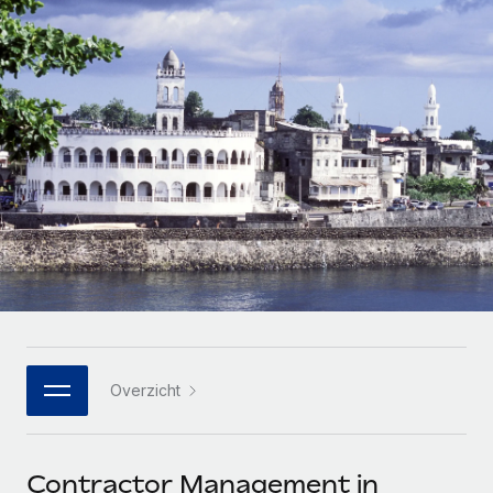
Zzp'ers internationaal onboarden en beheren
Betalingscalculator voor zzp'ers
Inloggen
Nederlands
Ontdek valuta-opties en betaalsnelheden voor
PEO
GROEIFASE
internationale zzp'ers
Ingewikkelde HR-taken eenvoudig uitbesteden
Français
Start-ups
Flexibele global HR en payroll solutions voor groeiende
LEREN MET REMOTE
Deutsch
bedrijven
INFRASTRUCTUUR
Onderzoek en gidsen
Remote Embedded
Mid-market
Español
HR naadloos in workflows integreren
Casestudy's
Teams uitbreiden met HR solutions op maat
Italiano
Platform
HR-woordenlijst
Enterprise
Ingebouwde essentiële HR-functies voor je team
Global HR voor grote bedrijven
Português (Portugal)
Checklists en templates
Verbinden
Nieuw
Bibliotheek met functiebeschrijvingen
日本語
AI-tools koppelen aan Remote met onze MCP
WERK MET ONS SAMEN
Overzicht
Strategische technologiepartners
Webinars
Integraties
한국어
Integreer global HR flexibel in je platform
Processen stroomlijnen met essentiële zakelijke tools
Evenementen
中文（简体）
Een partner worden
Contractor Management in
Newsroom