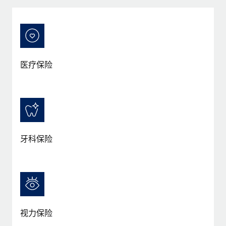
服务
薪金与人才洞察
Remote Build
即将推出
咨询专家
集成与人工智能自动化咨询
洞察中心
获得全球人力资源与合规方面的专家帮助
获得支持
背景调查
案例研究
医疗保险
简化候选人筛选流程
查看全部资源
Cultivating a Thriving Remote-First Culture in
Partnership with Remote
合规守望台
防范合规风险
博客
At a glance Discover the evolution of TheyDo, a pioneering
journey management platform that has...
设备管理
Why owned entities are key to maintaining
EOR compliance
在全球范围内配置和跟踪 IT 设备
牙科保险
了解更多
As the global workforce continues to expand in response
实体设立
to the demands of today’s labor market, the...
快速建立合规实体
Reverse Tech's strategic partnership with
Remote for contractor management and
了解更多
人员调配与搬迁
payroll
轻松搬迁员工
Reverse Tech at a glance Health and wellness startup,
视力保险
What a Workday global payroll implementation
Reverse Tech, partnered with Remote to manage...