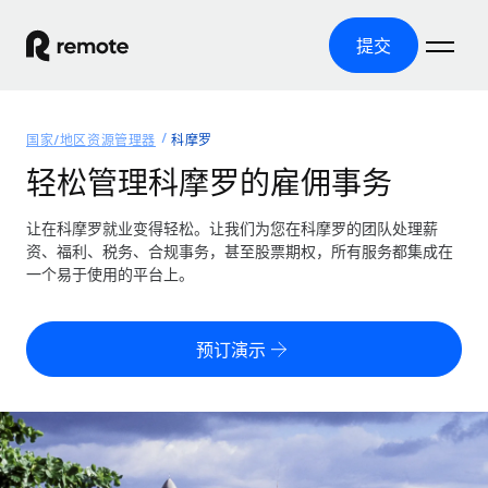
提交
首页
国家/地区资源管理器
科摩罗
产品
轻松管理科摩罗的雇佣事务
解决方案
全球招聘
让在科摩罗就业变得轻松。让我们为您在科摩罗的团队处理薪
资、福利、税务、合规事务，甚至股票期权，所有服务都集成在
全球薪资管理
资源
一个易于使用的平台上。
覆盖全球
轻松运行合规薪资
国家/地区资源管理器
定价
工具与计算器
第三方雇佣托管服务
按国家/地区查找全球雇佣支持
预订演示
零实体成本实现全球扩张
误分类风险计算工具
美国各州浏览器
按国家/地区检查员工误分类风险
第三方合同工托管服务
简化美国各州的招聘
中文（简体）
全球合规聘用合同工
员工成本计算器
Remote 无惧对比
计算任何国家的员工总成本
合同工管理
English
了解我们的竞争优势