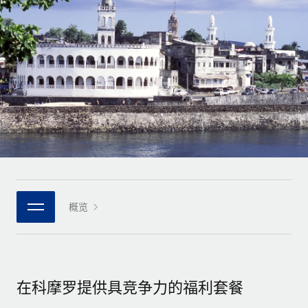
全球合同工入职与管理
合同工薪酬结算计算器
登录
Nederlands
探索全球合同工的结算货币选项与结算速度
PEO
成长阶段
外包复杂雇佣任务
Français
初创企业
通过 REMOTE 学习
为成长型企业量身打造的全球敏捷型人力资源与薪资解决方案
Deutsch
研究与指引
基础设施
中型市场
Remote Embedded
案例研究
通过定制化人力资源解决方案扩展团队
Español
将人力资源无缝融入工作流程
人力资源术语表
企业
Italiano
平台
面向大型企业的全球化人力资源服务
核对表和模板
团队的内置核心人力资源功能
Português (Portugal)
职位描述库
连接
概览
新的
与我们携手合作
日本語
使用我们的 MCP 将任何人工智能工具与 Remote 平台相连
战略技术合作伙伴
网络研讨会
集成
灵活地将全球人力资源嵌入您的平台
한국어
活动
借助核心业务工具简化流程
成为合作伙伴
在科摩罗提供具竞争力的福利套餐
中文（简体）
新闻室
与我们共探合作机遇