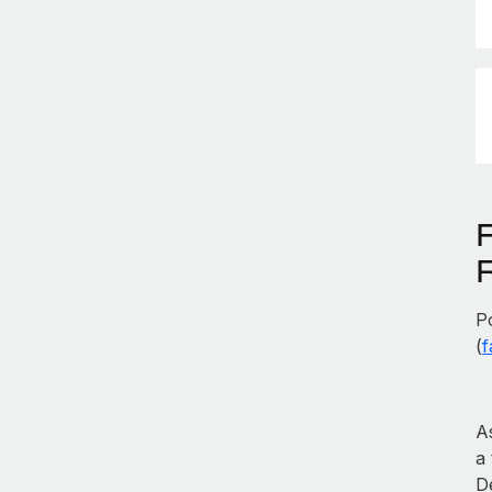
P
(
f
A
a
D