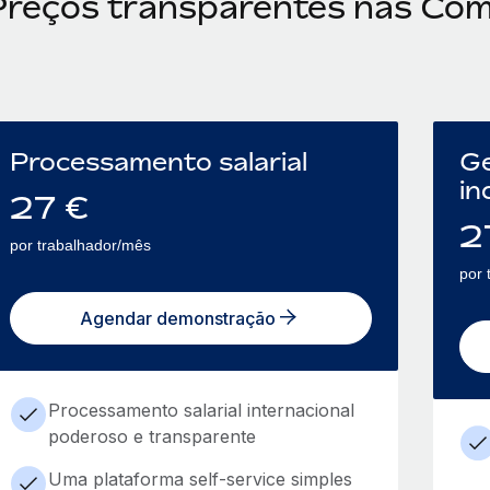
Preços transparentes nas Co
Processamento salarial
Ge
in
27
€
2
por trabalhador/mês
por 
Agendar demonstração
Processamento salarial internacional
poderoso e transparente
Uma plataforma self-service simples