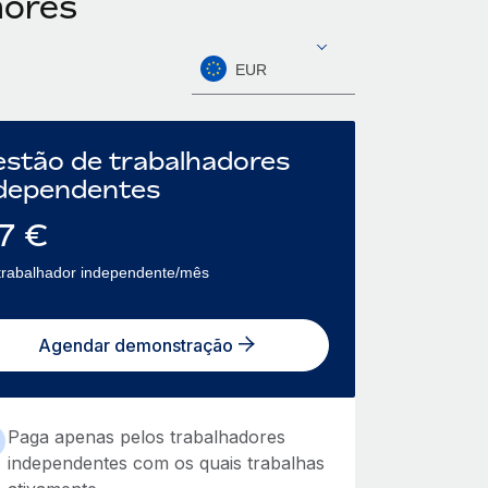
mores
EUR
stão de trabalhadores
dependentes
7
€
trabalhador independente/mês
Agendar demonstração
Paga apenas pelos trabalhadores
independentes com os quais trabalhas