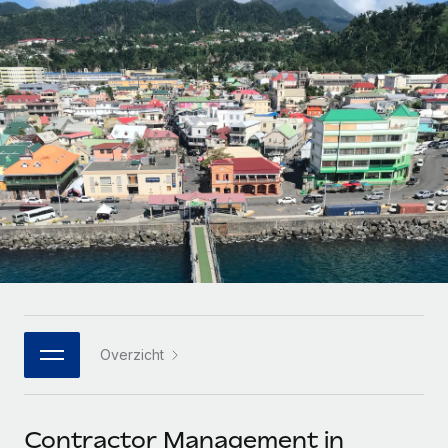
Zzp'ers internationaal onboarden en beheren
Betalingscalculator voor zzp'ers
Inloggen
Nederlands
Ontdek valuta-opties en betaalsnelheden voor
PEO
GROEIFASE
internationale zzp'ers
Ingewikkelde HR-taken eenvoudig uitbesteden
Français
Start-ups
Flexibele global HR en payroll solutions voor groeiende
LEREN MET REMOTE
Deutsch
bedrijven
INFRASTRUCTUUR
Onderzoek en gidsen
Remote Embedded
Mid-market
Español
HR naadloos in workflows integreren
Casestudy's
Teams uitbreiden met HR solutions op maat
Italiano
Platform
HR-woordenlijst
Enterprise
Ingebouwde essentiële HR-functies voor je team
Global HR voor grote bedrijven
Português (Portugal)
Checklists en templates
Verbinden
Nieuw
Bibliotheek met functiebeschrijvingen
日本語
AI-tools koppelen aan Remote met onze MCP
WERK MET ONS SAMEN
Overzicht
Strategische technologiepartners
Webinars
Integraties
한국어
Integreer global HR flexibel in je platform
Processen stroomlijnen met essentiële zakelijke tools
Evenementen
中文（简体）
Een partner worden
Contractor Management in
Newsroom