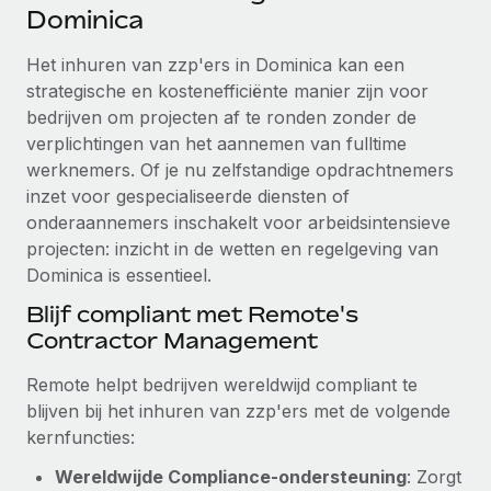
Ontdek hoe je met ons kunt samenwerken
DIENSTEN
Dominica
Inzicht in salaris en talent
Vraag een expert
Remote Build
Binnenkort beschikbaar
Het inhuren van zzp'ers in Dominica kan een
Krijg hulp van global HR- en juridische experts
Integraties en advies over AI-automatiseringen
strategische en kostenefficiënte manier zijn voor
Inzichtencentrum
bedrijven om projecten af te ronden zonder de
Achtergrondonderzoek
Support
verplichtingen van het aannemen van fulltime
Vereenvoudig het screeningsproces van
CASESTUDY'S
werknemers. Of je nu zelfstandige opdrachtnemers
kandidaten
Alle bronnen bekijken
inzet voor gespecialiseerde diensten of
onderaannemers inschakelt voor arbeidsintensieve
Compliance Watchtower
projecten: inzicht in de wetten en regelgeving van
Blijf compliance-risico's voor
BLOG
Dominica is essentieel.
Global Payroll
Apparaatbeheer
Blijf compliant met Remote's
Lever en track wereldwijd IT-middelen
EOR en PEO
Contractor Management
Entiteiten oprichten
Contractor Management
Remote helpt bedrijven wereldwijd compliant te
Stel snel compliant entiteiten op
blijven bij het inhuren van zzp'ers met de volgende
Belastingen
kernfuncties:
Mobiliteit en overplaatsing
Naar de blog
Plaats werknemers moeiteloos over
Wereldwijde Compliance-ondersteuning
: Zorgt