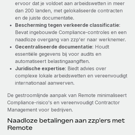
ervoor dat je voldoet aan arbeidswetten in meer
Secundaire arbeidsvoorwaarden
dan 200 landen, met gelokaliseerde contracten
BLOG
Eenvoudig secundaire arbeidsvoorwaarden
en de juiste documentatie.
beheren
Bescherming tegen verkeerde classificatie
:
Productupdates van Remote: Gusto- en Xero-
Bevat ingebouwde Compliance-controles en een
integraties en Contractor Management Plus
naadloze overgang van zzp'er naar werknemer.
Het blijft de missie van Remote om alle soorten bedrijven
Gecentraliseerde documentatie
: Houdt
te helpen bij het aannemen, beheren en...
essentiële gegevens bij voor audits en
automatiseert belastingaangiften.
Meer informatie
Juridische expertise
: Biedt advies over
complexe lokale arbeidswetten en vereenvoudigt
internationaal aanwerven.
Hoe Phiture 55 werknemers in 19 landen
beheert met Remote
De gestroomlijnde aanpak van Remote minimaliseert
Phiture, een toonaangevende leider in de wereldwijde
Compliance-risico's en vereenvoudigt Contractor
mobiele groeiadviessector, zet zich sinds 2016...
Management voor bedrijven.
Meer informatie
Naadloze betalingen aan zzp'ers met
Remote