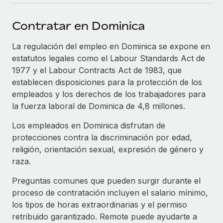
plataforma de forma flexible.
Sala de prensa
Integraciones
Contratar en Dominica
Asociarse
Optimiza los procesos con herramientas empresariales
Información sobre salarios y talento
Descubre oportunidades de colaborar con nosotros.
esenciales.
La regulación del empleo en Dominica se expone en
Centro de información
estatutos legales como el Labour Standards Act de
Remote Build
Próximamente
1977 y el Labour Contracts Act de 1983, que
Consultoría de integraciones y automatización con IA.
Obtén ayuda
SERVICIOS
establecen disposiciones para la protección de los
empleados y los derechos de los trabajadores para
Pregunta a un experto
Consulta todos los recursos
CASOS PRÁCTICOS
la fuerza laboral de Dominica de 4,8 millones.
Obtén ayuda de gente experta en RR. HH. globales
y cumplimiento normativo.
Los empleados en Dominica disfrutan de
BLOG
protecciones contra la discriminación por edad,
Comprobaciones de antecedentes
Nómina global
religión, orientación sexual, expresión de género y
Simplifica los procesos de cribado de candidatos.
raza.
EOR y PEO
Cumplimiento normativo
Preguntas comunes que pueden surgir durante el
Contractor Management
Adelántate a los riesgos de cumplimiento
proceso de contratación incluyen el salario mínimo,
normativo.
Impuestos
los tipos de horas extraordinarias y el permiso
retribuido garantizado. Remote puede ayudarte a
Gestión de dispositivos