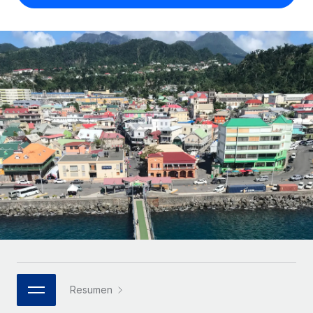
Compáranos con otras empresas.
Iniciar sesión
Contractor Management
Nederlands
Calculadora de pagos a autónomos
Integra y gestiona a autónomos globalmente.
Descubre opciones de divisas y tiempos de pago para
ETAPAS DE CRECIMIENTO
Français
autónomos globales.
PEO
Startups
Externaliza tareas laborales complejas.
Deutsch
Soluciones ágiles de RR. HH. globales y nóminas para
APRENDIZAJE CON REMOTE
empresas en crecimiento.
Español
Guías y recursos
INFRAESTRUCTURA
Mediana empresa
Conexión Remote
Casos prácticos
Amplía tu equipo con soluciones de RR. HH.
Italiano
Integra los RR. HH. en tus flujos de trabajo sin
personalizadas.
Glosario de RR. HH.
complicaciones.
Português (Portugal)
Empresa
Listas de verificación y plantillas
Plataforma
RR. HH. globales para grandes empresas.
日本語
Funciones esenciales de RR. HH. integradas para tu
Biblioteca de descripciones de puestos
equipo.
한국어
ASOCIARSE
Webinarios
Conectar
Nuevo
Socios tecnológicos estratégicos
Resumen
中文（简体）
Conecta cualquier herramienta de IA con Remote
Eventos
Integra la gestión de los RR. HH. globales en tu
mediante nuestro MCP.