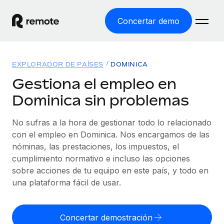
Concertar demo
Inicio
EXPLORADOR DE PAÍSES
DOMINICA
Productos
Gestiona el empleo en
Dominica sin problemas
Soluciones
EMPLEO GLOBAL
Nómina global
No sufras a la hora de gestionar todo lo relacionado
Recursos
COBERTURA MUNDIAL
Gestiona las nóminas de forma sencilla y conforme a la
con el empleo en Dominica. Nos encargamos de las
Explorador de países
legalidad.
nóminas, las prestaciones, los impuestos, el
Precios
HERRAMIENTAS Y CALCULADORAS
Consulta el soporte del empleo global según el país.
cumplimiento normativo e incluso las opciones
Employer of Record
Calculadora del riesgo de clasificación errónea
sobre acciones de tu equipo en este país, y todo en
Explorador estatal de EE. UU.
Expándete en todo el mundo sin gastar en entidades.
Consulta el riesgo de clasificación errónea por país.
una plataforma fácil de usar.
Simplifica la contratación en todos los estados de EE.
Español
Contractor of Record
Calculadora del coste por empleado
UU.
Contrata a autónomos en cualquier parte del mundo
Calcula lo que cuestan los empleados en total en
Concertar demostración
English
Comparador de Remote
cumpliendo la normativa.
cualquier país.