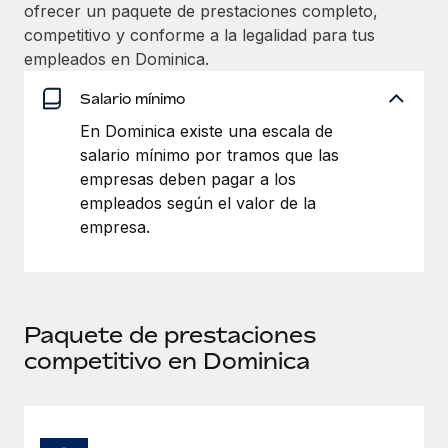
Explora el blog
ofrecer un paquete de prestaciones completo,
Proporciona dispositivos tecnológicos y contrólalos
competitivo y conforme a la legalidad para tus
en todo el mundo.
empleados en Dominica.
BLOG
Apertura de entidades
Salario mínimo
Abre entidades conforme a la legalidad enseguida.
Novedades de producto de Remote:
En Dominica existe una escala de
Integraciones con Gusto y Xero y Contractor
Movilidad y reubicación
Management Plus
salario mínimo por tramos que las
Reubica a los empleados con facilidad.
empresas deben pagar a los
La misión de Remote sigue siendo ayudar a empresas de
empleados según el valor de la
todos los tamaños a contratar, gestionar y...
Prestaciones
empresa.
Gestiona las prestaciones de los empleados sin
Más información
complicaciones.
Pento se convierte en un empleador equitativo
Paquete de prestaciones
con Remote
competitivo en Dominica
Gestionar las nóminas internamente es complicado. Tardas
semanas en hacerlo manualmente y, al mes...
Más información