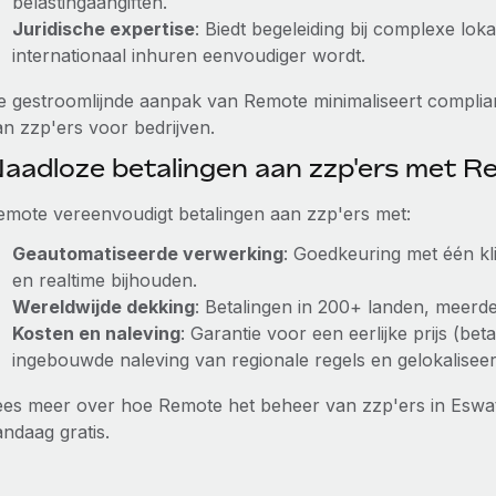
belastingaangiften.
Juridische expertise
: Biedt begeleiding bij complexe lo
internationaal inhuren eenvoudiger wordt.
e gestroomlijnde aanpak van Remote minimaliseert complian
an zzp'ers voor bedrijven.
aadloze betalingen aan zzp'ers met 
emote vereenvoudigt betalingen aan zzp'ers met:
Geautomatiseerde verwerking
: Goedkeuring met één kl
en realtime bijhouden.
Wereldwijde dekking
: Betalingen in 200+ landen, meerder
Kosten en naleving
: Garantie voor een eerlijke prijs (bet
ingebouwde naleving van regionale regels en gelokalisee
ees meer over hoe Remote het beheer van zzp'ers in Eswat
andaag gratis.