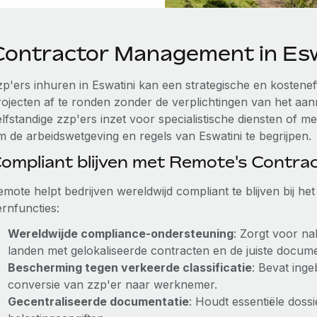
Contractor Management in Esw
zp'ers inhuren in Eswatini kan een strategische en kostenef
rojecten af te ronden zonder de verplichtingen van het aa
elfstandige zzp'ers inzet voor specialistische diensten of m
m de arbeidswetgeving en regels van Eswatini te begrijpen.
ompliant blijven met Remote's Contr
emote helpt bedrijven wereldwijd compliant te blijven bij h
ernfuncties:
Wereldwijde compliance-ondersteuning
: Zorgt voor n
landen met gelokaliseerde contracten en de juiste docume
Bescherming tegen verkeerde classificatie
: Bevat ing
conversie van zzp'er naar werknemer.
Gecentraliseerde documentatie
: Houdt essentiële dossi