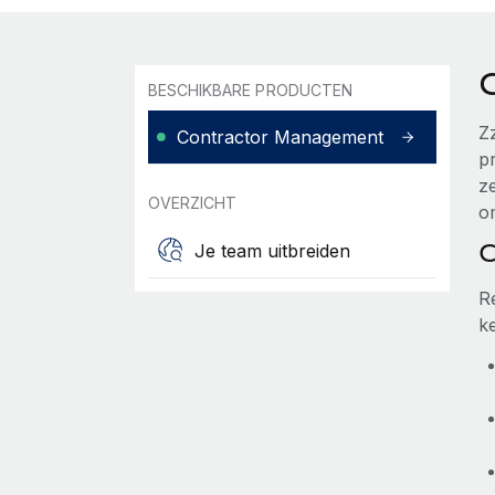
BESCHIKBARE PRODUCTEN
Z
Contractor Management
p
z
OVERZICHT
o
C
Je team uitbreiden
R
k