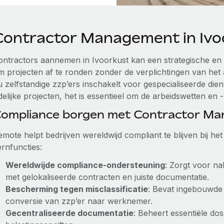
Contractor Management in Ivo
ontractors aannemen in Ivoorkust kan een strategische en k
m projecten af te ronden zonder de verplichtingen van het
u zelfstandige zzp’ers inschakelt voor gespecialiseerde di
jdelijke projecten, het is essentieel om de arbeidswetten en
ompliance borgen met Contractor M
emote helpt bedrijven wereldwijd compliant te blijven bij h
ernfuncties:
Wereldwijde compliance-ondersteuning
: Zorgt voor na
met gelokaliseerde contracten en juiste documentatie.
Bescherming tegen misclassificatie
: Bevat ingebouwde
conversie van zzp’er naar werknemer.
Gecentraliseerde documentatie
: Beheert essentiële dos