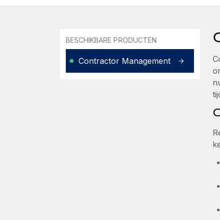
BESCHIKBARE PRODUCTEN
C
Contractor Management
o
n
ti
C
R
k