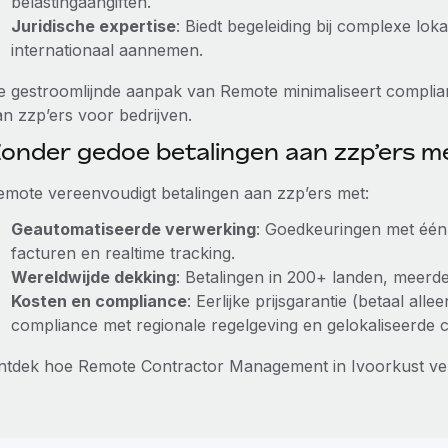
belastingaangiften.
Juridische expertise
: Biedt begeleiding bij complexe lo
internationaal aannemen.
e gestroomlijnde aanpak van Remote minimaliseert complian
an zzp’ers voor bedrijven.
onder gedoe betalingen aan zzp’ers 
emote vereenvoudigt betalingen aan zzp’ers met:
Geautomatiseerde verwerking
: Goedkeuringen met één 
facturen en realtime tracking.
Wereldwijde dekking
: Betalingen in 200+ landen, meerder
Kosten en compliance
: Eerlijke prijsgarantie (betaal al
compliance met regionale regelgeving en gelokaliseerde 
ntdek hoe Remote Contractor Management in Ivoorkust ve