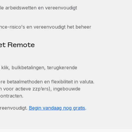
kale arbeidswetten en vereenvoudigt
ce-risico's en vereenvoudigt het beheer
met Remote
klik, bulkbetalingen, terugkerende
e betaalmethoden en flexibiliteit in valuta.
leen voor actieve zzp’ers), ingebouwde
contracten.
reenvoudigt.
Begin vandaag nog gratis
.