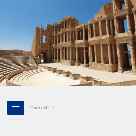
Zzp'ers internationaal onboarden en beheren
Betalingscalculator voor zzp'ers
Inloggen
Nederlands
Ontdek valuta-opties en betaalsnelheden voor
PEO
GROEIFASE
internationale zzp'ers
Ingewikkelde HR-taken eenvoudig uitbesteden
Français
Start-ups
Flexibele global HR en payroll solutions voor groeiende
LEREN MET REMOTE
Deutsch
bedrijven
INFRASTRUCTUUR
Onderzoek en gidsen
Remote Embedded
Mid-market
Español
HR naadloos in workflows integreren
Casestudy's
Teams uitbreiden met HR solutions op maat
Italiano
Platform
HR-woordenlijst
Enterprise
Ingebouwde essentiële HR-functies voor je team
Global HR voor grote bedrijven
Português (Portugal)
Checklists en templates
Verbinden
Nieuw
Bibliotheek met functiebeschrijvingen
日本語
AI-tools koppelen aan Remote met onze MCP
WERK MET ONS SAMEN
Overzicht
Strategische technologiepartners
Webinars
Integraties
한국어
Integreer global HR flexibel in je platform
Processen stroomlijnen met essentiële zakelijke tools
Evenementen
中文（简体）
Een partner worden
Newsroom