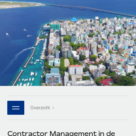
Zzp'ers internationaal onboarden en beheren
Betalingscalculator voor zzp'ers
Inloggen
Nederlands
Ontdek valuta-opties en betaalsnelheden voor
PEO
GROEIFASE
internationale zzp'ers
Ingewikkelde HR-taken eenvoudig uitbesteden
Français
Start-ups
Flexibele global HR en payroll solutions voor groeiende
LEREN MET REMOTE
Deutsch
bedrijven
INFRASTRUCTUUR
Onderzoek en gidsen
Remote Embedded
Mid-market
Español
HR naadloos in workflows integreren
Casestudy's
Teams uitbreiden met HR solutions op maat
Italiano
Platform
HR-woordenlijst
Enterprise
Ingebouwde essentiële HR-functies voor je team
Global HR voor grote bedrijven
Português (Portugal)
Checklists en templates
Verbinden
Nieuw
Bibliotheek met functiebeschrijvingen
日本語
AI-tools koppelen aan Remote met onze MCP
WERK MET ONS SAMEN
Overzicht
Strategische technologiepartners
Webinars
Integraties
한국어
Integreer global HR flexibel in je platform
Processen stroomlijnen met essentiële zakelijke tools
Evenementen
中文（简体）
Een partner worden
Contractor Management in de
Newsroom