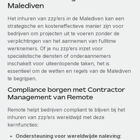
Ontdek hoe je met ons kunt samenwerken
DIENSTEN
Malediven
Inzicht in salaris en talent
Vraag een expert
Remote Build
Binnenkort beschikbaar
Het inhuren van zzp’ers in de Malediven kan een
Krijg hulp van global HR- en juridische experts
Integraties en advies over AI-automatiseringen
strategische en kosteneffectieve manier zijn voor
Inzichtencentrum
bedrijven om projecten uit te voeren zonder de
Achtergrondonderzoek
Support
verplichtingen van het aannemen van fulltime
Vereenvoudig het screeningsproces van
CASESTUDY'S
werknemers. Of je nu zzp’ers inzet voor
kandidaten
Alle bronnen bekijken
specialistische diensten of onderaannemers
inschakelt voor uiteenlopende taken, het is
Compliance Watchtower
essentieel om de wetten en regels van de Malediven
Blijf compliance-risico's voor
BLOG
te begrijpen.
Global Payroll
Apparaatbeheer
Compliance borgen met Contractor
Lever en track wereldwijd IT-middelen
EOR en PEO
Management van Remote
Entiteiten oprichten
Contractor Management
Remote helpt bedrijven compliant te blijven bij het
Stel snel compliant entiteiten op
inhuren van zzp’ers wereldwijd met deze
Belastingen
kernfuncties:
Mobiliteit en overplaatsing
Naar de blog
Plaats werknemers moeiteloos over
Ondersteuning voor wereldwijde naleving
: