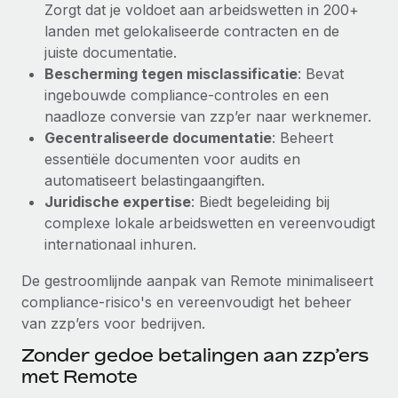
Zorgt dat je voldoet aan arbeidswetten in 200+
Secundaire arbeidsvoorwaarden
landen met gelokaliseerde contracten en de
BLOG
Eenvoudig secundaire arbeidsvoorwaarden
juiste documentatie.
beheren
Bescherming tegen misclassificatie
: Bevat
Productupdates van Remote: Gusto- en Xero-
ingebouwde compliance-controles en een
integraties en Contractor Management Plus
naadloze conversie van zzp’er naar werknemer.
Het blijft de missie van Remote om alle soorten bedrijven
Gecentraliseerde documentatie
: Beheert
te helpen bij het aannemen, beheren en...
essentiële documenten voor audits en
automatiseert belastingaangiften.
Meer informatie
Juridische expertise
: Biedt begeleiding bij
complexe lokale arbeidswetten en vereenvoudigt
internationaal inhuren.
Hoe Phiture 55 werknemers in 19 landen
beheert met Remote
De gestroomlijnde aanpak van Remote minimaliseert
Phiture, een toonaangevende leider in de wereldwijde
compliance-risico's en vereenvoudigt het beheer
mobiele groeiadviessector, zet zich sinds 2016...
van zzp’ers voor bedrijven.
Meer informatie
Zonder gedoe betalingen aan zzp’ers
met Remote