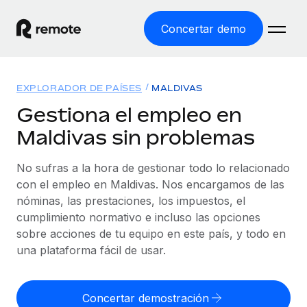
Concertar demo
Inicio
EXPLORADOR DE PAÍSES
MALDIVAS
Productos
Gestiona el empleo en
Maldivas sin problemas
Soluciones
EMPLEO GLOBAL
Nómina global
No sufras a la hora de gestionar todo lo relacionado
Recursos
COBERTURA MUNDIAL
Gestiona las nóminas de forma sencilla y conforme a la
con el empleo en Maldivas. Nos encargamos de las
Explorador de países
legalidad.
nóminas, las prestaciones, los impuestos, el
Precios
HERRAMIENTAS Y CALCULADORAS
Consulta el soporte del empleo global según el país.
cumplimiento normativo e incluso las opciones
Employer of Record
Calculadora del riesgo de clasificación errónea
sobre acciones de tu equipo en este país, y todo en
Explorador estatal de EE. UU.
Expándete en todo el mundo sin gastar en entidades.
Consulta el riesgo de clasificación errónea por país.
una plataforma fácil de usar.
Simplifica la contratación en todos los estados de EE.
Español
Contractor of Record
Calculadora del coste por empleado
UU.
Contrata a autónomos en cualquier parte del mundo
Calcula lo que cuestan los empleados en total en
Concertar demostración
English
Comparador de Remote
cumpliendo la normativa.
cualquier país.