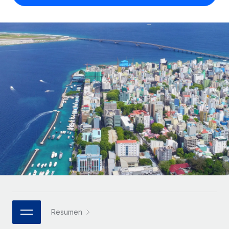
Compáranos con otras empresas.
Iniciar sesión
Contractor Management
Nederlands
Calculadora de pagos a autónomos
Integra y gestiona a autónomos globalmente.
Descubre opciones de divisas y tiempos de pago para
ETAPAS DE CRECIMIENTO
Français
autónomos globales.
PEO
Startups
Externaliza tareas laborales complejas.
Deutsch
Soluciones ágiles de RR. HH. globales y nóminas para
APRENDIZAJE CON REMOTE
empresas en crecimiento.
Español
Guías y recursos
INFRAESTRUCTURA
Mediana empresa
Conexión Remote
Casos prácticos
Amplía tu equipo con soluciones de RR. HH.
Italiano
Integra los RR. HH. en tus flujos de trabajo sin
personalizadas.
Glosario de RR. HH.
complicaciones.
Português (Portugal)
Empresa
Listas de verificación y plantillas
Plataforma
RR. HH. globales para grandes empresas.
日本語
Funciones esenciales de RR. HH. integradas para tu
Biblioteca de descripciones de puestos
equipo.
한국어
ASOCIARSE
Webinarios
Conectar
Nuevo
Socios tecnológicos estratégicos
Resumen
中文（简体）
Conecta cualquier herramienta de IA con Remote
Eventos
Integra la gestión de los RR. HH. globales en tu
mediante nuestro MCP.