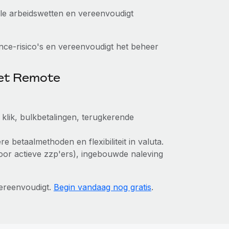
kale arbeidswetten en vereenvoudigt
ce-risico's en vereenvoudigt het beheer
met Remote
klik, bulkbetalingen, terugkerende
e betaalmethoden en flexibiliteit in valuta.
n voor actieve zzp'ers), ingebouwde naleving
ereenvoudigt.
Begin vandaag nog gratis
.