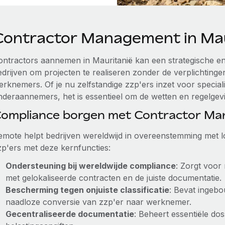
Contractor Management in Mau
ontractors aannemen in Mauritanië kan een strategische en 
edrijven om projecten te realiseren zonder de verplichting
erknemers. Of je nu zelfstandige zzp'ers inzet voor specia
nderaannemers, het is essentieel om de wetten en regelgevi
ompliance borgen met Contractor M
emote helpt bedrijven wereldwijd in overeenstemming met lok
zp'ers met deze kernfuncties:
Ondersteuning bij wereldwijde compliance
: Zorgt voor
met gelokaliseerde contracten en de juiste documentatie.
Bescherming tegen onjuiste classificatie
: Bevat ingeb
naadloze conversie van zzp'er naar werknemer.
Gecentraliseerde documentatie
: Beheert essentiële dos