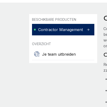
BESCHIKBARE PRODUCTEN
C
Contractor Management
b
w
OVERZICHT
o
C
Je team uitbreiden
R
z