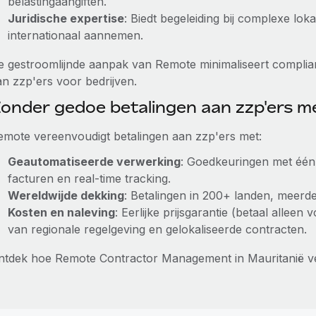
belastingaangiften.
Juridische expertise
: Biedt begeleiding bij complexe lo
internationaal aannemen.
e gestroomlijnde aanpak van Remote minimaliseert complian
an zzp'ers voor bedrijven.
onder gedoe betalingen aan zzp'ers 
emote vereenvoudigt betalingen aan zzp'ers met:
Geautomatiseerde verwerking
: Goedkeuringen met één 
facturen en real-time tracking.
Wereldwijde dekking
: Betalingen in 200+ landen, meerder
Kosten en naleving
: Eerlijke prijsgarantie (betaal allee
van regionale regelgeving en gelokaliseerde contracten.
ntdek hoe Remote Contractor Management in Mauritanië v