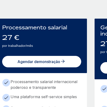
Processamento salarial
Ge
in
27
€
2
por trabalhador/mês
por 
Agendar demonstração
Processamento salarial internacional
poderoso e transparente
Uma plataforma self-service simples